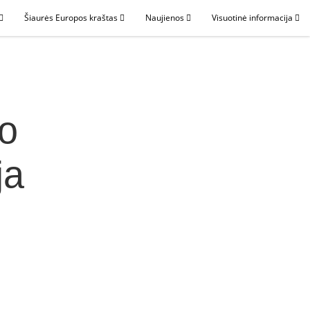
Šiaurės Europos kraštas
Naujienos
Visuotinė informacija
io
ja