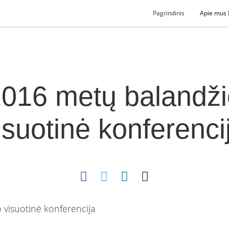
Pagrindinis
Apie mus
016 metų balandž
isuotinė konferenci