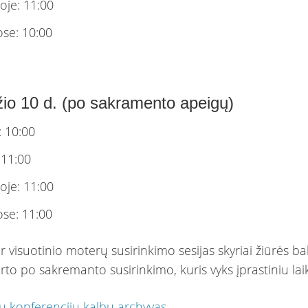
oje: 11:00
ose: 10:00
žio 10 d. (po sakramento apeigų)
: 10:00
 11:00
oje: 11:00
ose: 11:00
ir visuotinio moterų susirinkimo sesijas skyriai žiūrės b
arto po sakremanto susirinkimo, kuris vyks įprastiniu lai
ų konferencijų kalbų archyvas