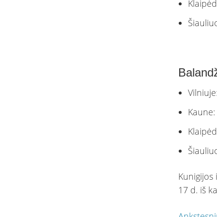
Klaipėd
Šiauliu
​Baland
Vilniuje
Kaune:
Klaipėd
Šiauliu
Kunigijos 
17 d. iš k
Ankstesni