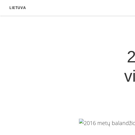
LIETUVA
2
v