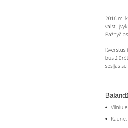
2016 m. k
valst., įv
Bažnyčios
Išverstus 
bus žiūrė
sesijas su
Balandž
Vilniuje
Kaune: