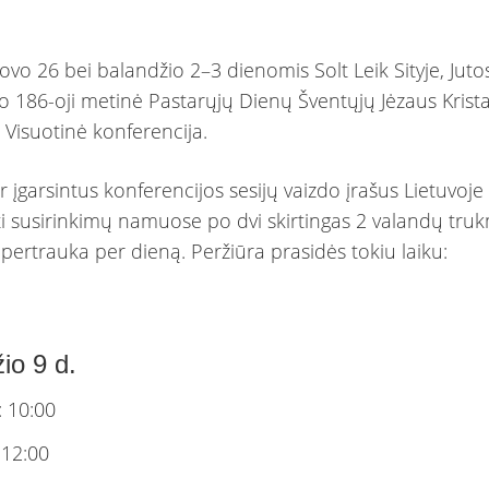
ovo 26 bei balandžio 2–3 dienomis Solt Leik Sityje, Juto
yko 186-oji metinė Pastarųjų Dienų Šventųjų Jėzaus Krist
 Visuotinė konferencija.
ir įgarsintus konferencijos sesijų vaizdo įrašus Lietuvoje
ti susirinkimų namuose po dvi skirtingas 2 valandų tru
 pertrauka per dieną. Peržiūra prasidės tokiu laiku:
io 9 d.
: 10:00
 12:00