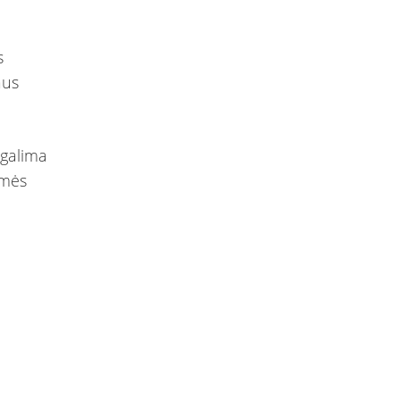
s
aus
 galima
kmės