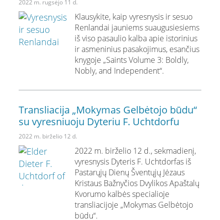
2022 m. rugsėjo 11 d.
Klausykite, kaip vyresnysis ir sesuo
Renlandai jauniems suaugusiesiems
iš viso pasaulio kalba apie istorinius
ir asmeninius pasakojimus, esančius
knygoje „Saints Volume 3: Boldly,
Nobly, and Independent“.
Transliacija „Mokymas Gelbėtojo būdu“
su vyresniuoju Dyteriu F. Uchtdorfu
2022 m. birželio 12 d.
2022 m. birželio 12 d., sekmadienį,
vyresnysis Dyteris F. Uchtdorfas iš
Pastarųjų Dienų Šventųjų Jėzaus
Kristaus Bažnyčios Dvylikos Apaštalų
Kvorumo kalbės specialioje
transliacijoje „Mokymas Gelbėtojo
būdu“.