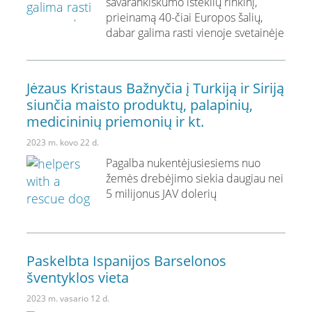
savarankiškumo išteklių rinkinį,
prieinamą 40-čiai Europos šalių,
dabar galima rasti vienoje svetainėje
Jėzaus Kristaus Bažnyčia į Turkiją ir Siriją
siunčia maisto produktų, palapinių,
medicininių priemonių ir kt.
2023 m. kovo 22 d.
Pagalba nukentėjusiesiems nuo
žemės drebėjimo siekia daugiau nei
5 milijonus JAV dolerių
Paskelbta Ispanijos Barselonos
šventyklos vieta
2023 m. vasario 12 d.