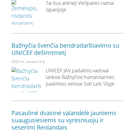
Tai bus antrieji Viešpaties namai
Ispanijoje
Bažnyčia švenčia bendradarbiavimo su
UNICEF dešimtmetį
2023 m. vasario 9 d.
UNICEF JAV padalinio vadovai
lankosi Bažnyčios humanitarinės
paskirties vietose Solt Leik Sityje
Pasaulinė dvasinė valandėlė jauniems
suaugusiesiems su vyresniuoju ir
seserimi Renlandais