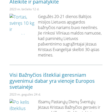
Ateikite ir pamatykite
2023 m. birželio 12 d.
Gegužės 20-21 dienos Baltijos
misijos Lietuvos apygardos
bažnyčios nariams buvo neeilinės.
Jie rinkosi Vilniaus maldos namuose,
kad paminėtų Lietuvos
pašventinimo sugrąžintajai Jėzaus
Kristaus Evangelijai skelbti 30-ąsias
metines.
Visi Bažnyčios ištekliai geresniam
gyvenimui dabar yra vienoje Europos
svetainėje
2023 m. gegužės 24 d.
Išsamų Pastarųjų Dienų Šventųjų
Jėzaus Kristaus Bažnyčios gerovės ir