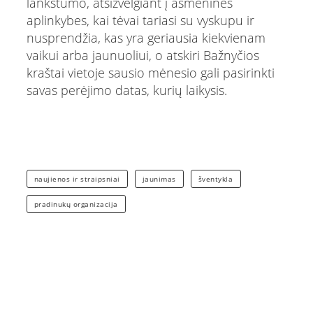
lankstumo, atsižvelgiant į asmenines
aplinkybes, kai tėvai tariasi su vyskupu ir
nusprendžia, kas yra geriausia kiekvienam
vaikui arba jaunuoliui, o atskiri Bažnyčios
kraštai vietoje sausio mėnesio gali pasirinkti
savas perėjimo datas, kurių laikysis.
naujienos ir straipsniai
jaunimas
šventykla
pradinukų organizacija