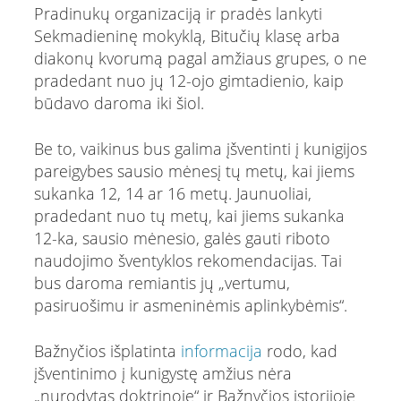
Pradinukų organizaciją ir pradės lankyti
Sekmadieninę mokyklą, Bitučių klasę arba
diakonų kvorumą pagal amžiaus grupes, o ne
pradedant nuo jų 12-ojo gimtadienio, kaip
būdavo daroma iki šiol.
Be to, vaikinus bus galima įšventinti į kunigijos
pareigybes sausio mėnesį tų metų, kai jiems
sukanka 12, 14 ar 16 metų. Jaunuoliai,
pradedant nuo tų metų, kai jiems sukanka
12-ka, sausio mėnesio, galės gauti riboto
naudojimo šventyklos rekomendacijas. Tai
bus daroma remiantis jų „vertumu,
pasiruošimu ir asmeninėmis aplinkybėmis“.
Bažnyčios išplatinta
informacija
rodo, kad
įšventinimo į kunigystę amžius nėra
„nurodytas doktrinoje“ ir Bažnyčios istorijoje