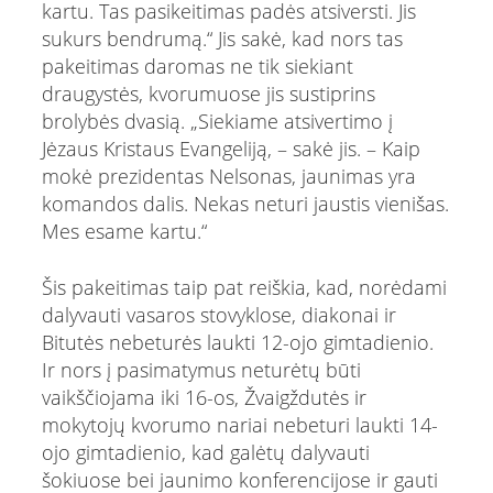
kartu. Tas pasikeitimas padės atsiversti. Jis
sukurs bendrumą.“ Jis sakė, kad nors tas
pakeitimas daromas ne tik siekiant
draugystės, kvorumuose jis sustiprins
brolybės dvasią. „Siekiame atsivertimo į
Jėzaus Kristaus Evangeliją, – sakė jis. – Kaip
mokė prezidentas Nelsonas, jaunimas yra
komandos dalis. Nekas neturi jaustis vienišas.
Mes esame kartu.“
Šis pakeitimas taip pat reiškia, kad, norėdami
dalyvauti vasaros stovyklose, diakonai ir
Bitutės nebeturės laukti 12-ojo gimtadienio.
Ir nors į pasimatymus neturėtų būti
vaikščiojama iki 16-os, Žvaigždutės ir
mokytojų kvorumo nariai nebeturi laukti 14-
ojo gimtadienio, kad galėtų dalyvauti
šokiuose bei jaunimo konferencijose ir gauti