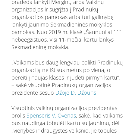
pradeda lankyti Merginų arba Vaikinų
organizacijas ir sugrįžta į Pradinukų
organizacijos pamokas arba turi galimybę
lankyti jaunimo Sekmadieninės mokyklos
pamokas. Nuo 2019 m. klasė „Šaunuoliai 11“
nebeegzistuos. Visi 11-mečiai kartu lankys
Sekmadieninę mokykla.
„Vaikams bus daug lengviau palikti Pradinukų
organizaciją ne ištisus metus po vieną, o
pereiti į naujas klases ir judėti pirmyn kartu“,
– sakė visuotinė Pradinukų organizacijos
prezidentė sesuo
Džojė D. Džouns
Visuotinis vaikinų organizacijos prezidentas
brolis
Spenseris V. Ovenas
, sakė, kad vaikams
bus naudinga tobulėti kartu su jaunimu, dėl
„vienybės ir draugystės veiksnio. Jie tobulės