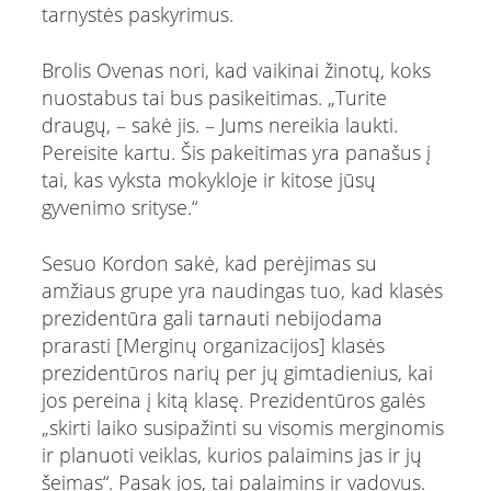
tarnystės paskyrimus.
Brolis Ovenas nori, kad vaikinai žinotų, koks
nuostabus tai bus pasikeitimas. „Turite
draugų, – sakė jis. – Jums nereikia laukti.
Pereisite kartu. Šis pakeitimas yra panašus į
tai, kas vyksta mokykloje ir kitose jūsų
gyvenimo srityse.“
Sesuo Kordon sakė, kad perėjimas su
amžiaus grupe yra naudingas tuo, kad klasės
prezidentūra gali tarnauti nebijodama
prarasti [Merginų organizacijos] klasės
prezidentūros narių per jų gimtadienius, kai
jos pereina į kitą klasę. Prezidentūros galės
„skirti laiko susipažinti su visomis merginomis
ir planuoti veiklas, kurios palaimins jas ir jų
šeimas“. Pasak jos, tai palaimins ir vadovus.