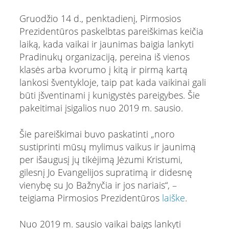
Gruodžio 14 d., penktadienį, Pirmosios
Prezidentūros paskelbtas pareiškimas keičia
laiką, kada vaikai ir jaunimas baigia lankyti
Pradinukų organizaciją, pereina iš vienos
klasės arba kvorumo į kitą ir pirmą kartą
lankosi šventykloje, taip pat kada vaikinai gali
būti įšventinami į kunigystės pareigybes. Šie
pakeitimai įsigalios nuo 2019 m. sausio.
Šie pareiškimai buvo paskatinti „noro
sustiprinti mūsų mylimus vaikus ir jaunimą
per išaugusį jų tikėjimą Jėzumi Kristumi,
gilesnį Jo Evangelijos supratimą ir didesnę
vienybę su Jo Bažnyčia ir jos nariais“, –
teigiama Pirmosios Prezidentūros
laiške
.
Nuo 2019 m. sausio vaikai baigs lankyti