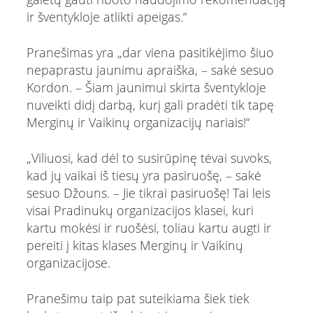
ir šventykloje atlikti apeigas.“
Pranešimas yra „dar viena pasitikėjimo šiuo
nepaprastu jaunimu apraiška, – sakė sesuo
Kordon. – Šiam jaunimui skirta šventykloje
nuveikti didį darbą, kurį gali pradėti tik tapę
Merginų ir Vaikinų organizacijų nariais!“
„Viliuosi, kad dėl to susirūpinę tėvai suvoks,
kad jų vaikai iš tiesų yra pasiruošę, – sakė
sesuo Džouns. – Jie tikrai pasiruošę! Tai leis
visai Pradinukų organizacijos klasei, kuri
kartu mokėsi ir ruošėsi, toliau kartu augti ir
pereiti į kitas klases Merginų ir Vaikinų
organizacijose.
Pranešimu taip pat suteikiama šiek tiek