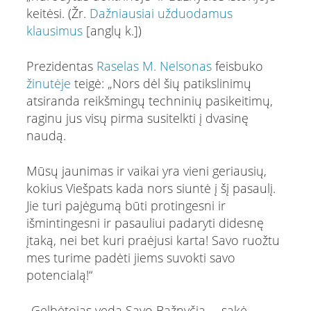
keitėsi. (Žr.
Dažniausiai užduodamus
klausimus
[anglų k.])
Prezidentas
Raselas M. Nelsonas
feisbuko
žinutėje
teigė: „Nors dėl šių patikslinimų
atsiranda reikšmingų techninių pasikeitimų,
raginu jus visų pirma susitelkti į dvasinę
naudą.
Mūsų jaunimas ir vaikai yra vieni geriausių,
kokius Viešpats kada nors siuntė į šį pasaulį.
Jie turi pajėgumą būti protingesni ir
išmintingesni ir pasauliui padaryti didesnę
įtaką, nei bet kuri praėjusi karta! Savo ruožtu
mes turime padėti jiems suvokti savo
potencialą!“
„Gelbėtojas veda Savo Bažnyčią, – sakė