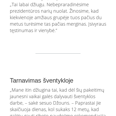
„Tai labai džiugu. Nebepraradinėsime
prezidentūros narių nuolat. Žinosime, kad
kiekvienoje amžiaus grupėje tuos pačius du
metus turėsime tas pačias merginas. Įsivyraus
tęstinumas ir vienybė.“
Tarnavimas šventykloje
„Mane itin džiugina tai, kad dėl šių pakeitimų
jaunesni vaikai galės dalyvauti šventyklos
darbe, – sakė sesuo Džouns. – Paprastai jie
skaičiuoja dienas, kol sukaks 12 metų, kad
galėtų gauti riboto naudojimo rekomendaciją