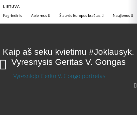
LIETUVA
Pagrindinis
Apie mus
Šiaurės Europos kraštas
Naujienos
Kaip aš seku kvietimu #Joklausyk.
Vyresnysis Geritas V. Gongas
Kaip aš seku kvietimu #Joklausyk. Vyresnysis
Geritas V. Gongas
Atsisiųsti vaizdo įrašą