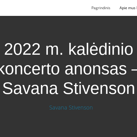
Pagrindinis
Apie mus
2022 m. kalėdinio
koncerto anonsas 
Savana Stivenson