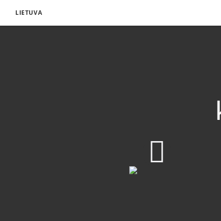
LIETUVA
Atsisiųsti vaizdo įrašą