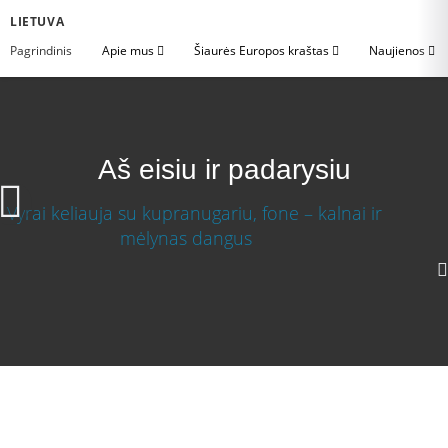
LIETUVA
Pagrindinis
Apie mus
Šiaurės Europos kraštas
Naujienos
Aš eisiu ir padarysiu
1080p