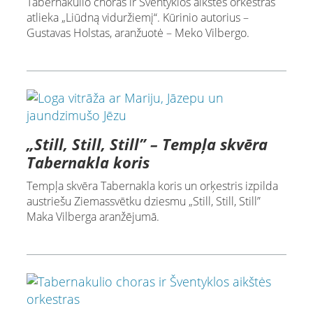
Tabernakulio choras ir Šventyklos aikštės orkestras
atlieka „Liūdną viduržiemį“. Kūrinio autorius –
Gustavas Holstas, aranžuotė – Meko Vilbergo.
„Still, Still, Still” – Tempļa skvēra
Tabernakla koris
Tempļa skvēra Tabernakla koris un orķestris izpilda
austriešu Ziemassvētku dziesmu „Still, Still, Still”
Maka Vilberga aranžējumā.