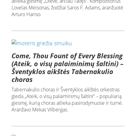
atlieka giesmę „Dieve, arčiau Tavęs“. Kompozitorius
Lovelas Meisonas, žodžiai Saros F. Adams, aranžuotė
Arturo Hariso.
Come, Thou Fount of Every Blessing
(Ateik, o visų palaiminimų šaltini) –
Šventyklos aikštės Tabernakulio
choras
Tabernakulio choras ir Šventyklos aikštės orkestras
gieda „Ateik, o visų palaiminimų šaltini“ – populiarią
giesmę, kurią choras atlieka pasirodymuose ir turnė.
Aranžavo Mekas Vilbergas.