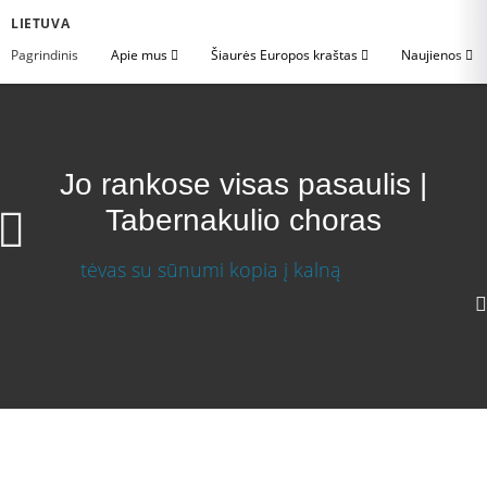
LIETUVA
Pagrindinis
Apie mus
Šiaurės Europos kraštas
Naujienos
Jo rankose visas pasaulis |
Tabernakulio choras
Jo rankose visas pasaulis | Tabernakulio choras
Atsisiųsti vaizdo įrašą