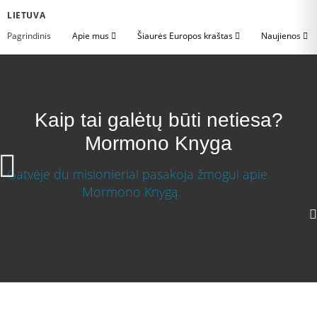
LIETUVA
Pagrindinis
Apie mus
Šiaurės Europos kraštas
Naujienos
Kaip tai galėtų būti netiesa?
Mormono Knyga
1080p