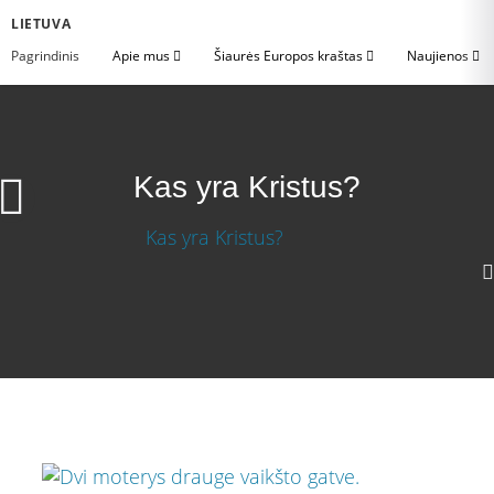
LIETUVA
Pagrindinis
Apie mus
Šiaurės Europos kraštas
Naujienos
Kas yra Kristus?
Download Links
Atsisiųsti vaizdo įrašą