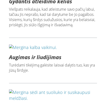
Gydantis atleidimo kelias
Viešpats reikalauja, kad atleistume savo pačių labui,
tačiau Jis neprašo, kad tai darytume be Jo pagalbos.
Visiems, kurių širdys sudužusios, kurie yra belaisviai,
prislėgti, Jis siūlo išgijimą ir išvadavimą.
Augimas ir liudijimas
Turėdami tikėjimą galėsite laisvai dalytis tuo, kas yra
jūsų širdyje.