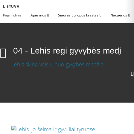
LIETUVA
Pagrindinis
Apie mus
Šiaurės Europos kraštas
Naujienos
04 - Lehis regi gyvybės medį
Lehis regi gyvybės medį
Atsisiųsti vaizdo įrašą