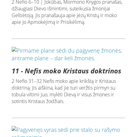
2 Nefio 6–10 | Jokūbas, Mormono Knygos pranašas,
džiaugiasi Dievo išmintimi, suteikusia žmonijai
Gelbėtoją. Jis pranašauja apie Jėzų Kristų ir moko
apie Jo Apmokėjimą ir Prisikėlimą.
11 - Nefis moko Kristaus doktrinos
2 Nefio 31–32 Nefis moko apie krikštą ir Kristaus
doktriną. Jis aiškina, kad jie turi veržtis pirmyn su
tobula viltimi Juo, mylėti Dievą ir visus žmones ir
sotintis Kristaus žodžiais.