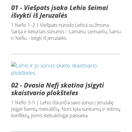
01 - Viešpats įsako Lehio šeimai
išvykti iš Jeruzalės
1 Nefio 1–2 | Viešpats nurodo Lehiui su žmona
Sarija ir keturiais sūnumis – Lamanu, Lemueliu, Samu
ir Nefiu – bėgti iš Jeruzalės.
02 - Dvasia Nefį skatina įsigyti
skaistvario plokšteles
1 Nefio 3–5 | Lehis išsiunčia savo sūnus į Jeruzalę
įsigyti šventų metraščių. Nors kyla sunkumų ir vidinių
konfliktų, jiems stebuklingai pasiseka.