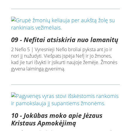
09 - Nefitai atsiskiria nuo lamanitų
2 Nefio 5 | Vyresnieji Nefio broliai pyksta ant jo ir
nori jį nužudyti. Viešpats įspėja Nefį ir jo žmones,
kad jie turi išvykti ir įsikurti naujoje žemėje. Žmonės
gyvena laimingą gyvenimą.
10 - Jokūbas moko apie Jėzaus
Kristaus Apmokėjimą