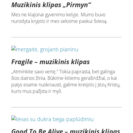
Muzikinis klipas „Pirmyn“
Mes ne klajūnai gyvenimo kelyje. Mums buvo
nurodyta kryptis ir mes seksime paskui šviesą.
Fragile – muzikinis klipas
„Atminkite savo vertę.“ Tokia paprasta, bet galinga
šios dainos žinia. Būkime kitiems geraširdžiai, o kai
patys esame nuskriausti, galime kreiptis į Jėzų Kristų,
kuris mus pažįsta ir myli.
Good To Be Alive – muzikinis klipas