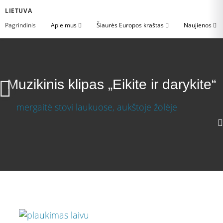
LIETUVA
Pagrindinis
Apie mus
Šiaurės Europos kraštas
Naujienos
Muzikinis klipas „Eikite ir darykite“
Muzikinis klipas „Eikite ir darykite“
Atsisiųsti vaizdo įrašą