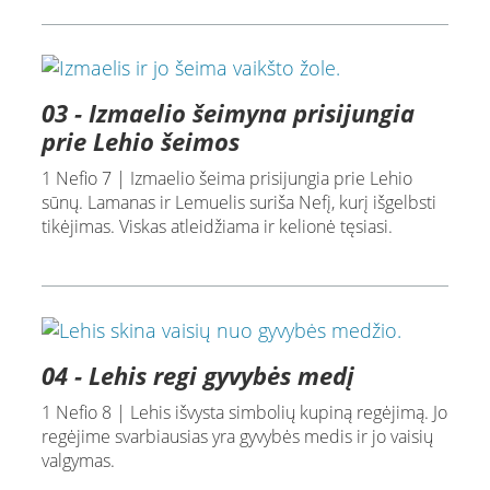
03 - Izmaelio šeimyna prisijungia
prie Lehio šeimos
1 Nefio 7 | Izmaelio šeima prisijungia prie Lehio
sūnų. Lamanas ir Lemuelis suriša Nefį, kurį išgelbsti
tikėjimas. Viskas atleidžiama ir kelionė tęsiasi.
04 - Lehis regi gyvybės medį
1 Nefio 8 | Lehis išvysta simbolių kupiną regėjimą. Jo
regėjime svarbiausias yra gyvybės medis ir jo vaisių
valgymas.