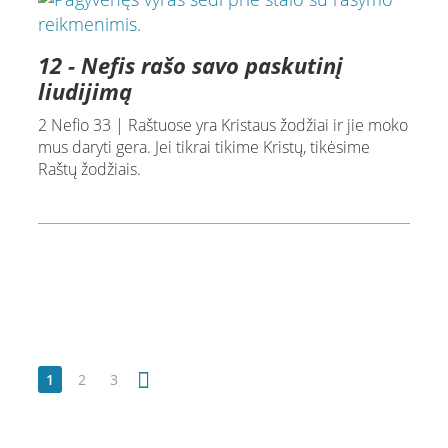
12 - Nefis rašo savo paskutinį
liudijimą
2 Nefio 33 | Raštuose yra Kristaus žodžiai ir jie moko
mus daryti gera. Jei tikrai tikime Kristų, tikėsime
Raštų žodžiais.
1
2
3