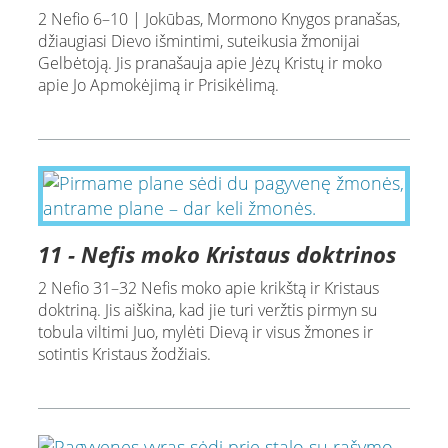
2 Nefio 6–10 | Jokūbas, Mormono Knygos pranašas,
džiaugiasi Dievo išmintimi, suteikusia žmonijai
Gelbėtoją. Jis pranašauja apie Jėzų Kristų ir moko
apie Jo Apmokėjimą ir Prisikėlimą.
11 - Nefis moko Kristaus doktrinos
2 Nefio 31–32 Nefis moko apie krikštą ir Kristaus
doktriną. Jis aiškina, kad jie turi veržtis pirmyn su
tobula viltimi Juo, mylėti Dievą ir visus žmones ir
sotintis Kristaus žodžiais.