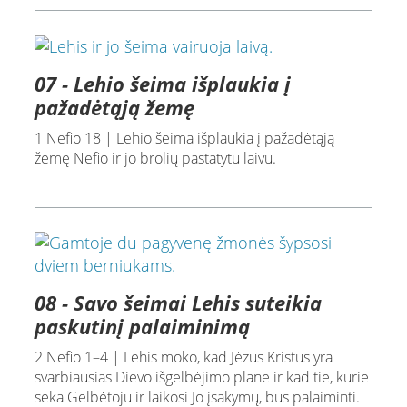
07 - Lehio šeima išplaukia į
pažadėtąją žemę
1 Nefio 18 | Lehio šeima išplaukia į pažadėtąją
žemę Nefio ir jo brolių pastatytu laivu.
08 - Savo šeimai Lehis suteikia
paskutinį palaiminimą
2 Nefio 1–4 | Lehis moko, kad Jėzus Kristus yra
svarbiausias Dievo išgelbėjimo plane ir kad tie, kurie
seka Gelbėtoju ir laikosi Jo įsakymų, bus palaiminti.