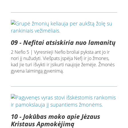
09 - Nefitai atsiskiria nuo lamanitų
2 Nefio 5 | Vyresnieji Nefio broliai pyksta ant jo ir
nori jį nužudyti. Viešpats įspėja Nefį ir jo žmones,
kad jie turi išvykti ir įsikurti naujoje žemėje. Žmonės
gyvena laimingą gyvenimą.
10 - Jokūbas moko apie Jėzaus
Kristaus Apmokėjimą