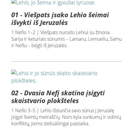
01 - Viešpats įsako Lehio šeimai
išvykti iš Jeruzalės
1 Nefio 1–2 | Viešpats nurodo Lehiui su žmona
Sarija ir keturiais sūnumis – Lamanu, Lemueliu, Samu
ir Nefiu – bėgti iš Jeruzalės.
02 - Dvasia Nefį skatina įsigyti
skaistvario plokšteles
1 Nefio 3–5 | Lehis išsiunčia savo sūnus į Jeruzalę
įsigyti šventų metraščių. Nors kyla sunkumų ir vidinių
konfliktų, jiems stebuklingai pasiseka.