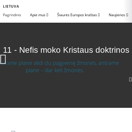
LIETUVA
Pagrindinis
Apie mus
Šiaurės Europos kraštas
Naujienos
11 - Nefis moko Kristaus doktrinos
Nefis moko Kristaus doktrinos
Atsisiųsti vaizdo įrašą