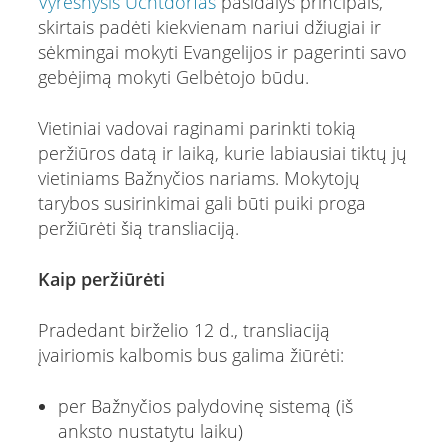
Vyresnysis Uchtdorfas
pasidalys principais,
skirtais padėti kiekvienam nariui džiugiai ir
sėkmingai mokyti Evangelijos ir pagerinti savo
gebėjimą mokyti Gelbėtojo būdu.
Vietiniai vadovai raginami parinkti tokią
peržiūros datą ir laiką, kurie labiausiai tiktų jų
vietiniams Bažnyčios nariams. Mokytojų
tarybos susirinkimai gali būti puiki proga
peržiūrėti šią transliaciją.
Kaip peržiūrėti
Pradedant birželio 12 d., transliaciją
įvairiomis kalbomis bus galima žiūrėti:
per Bažnyčios palydovinę sistemą (iš
anksto nustatytu laiku)