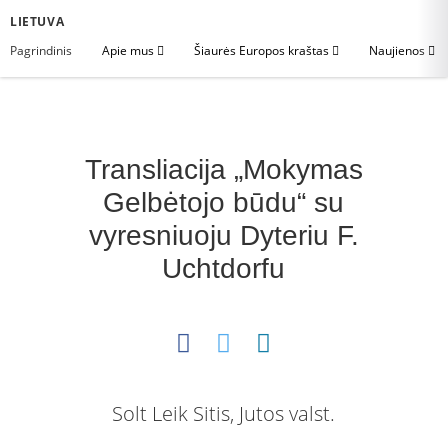
LIETUVA
Pagrindinis
Apie mus
Šiaurės Europos kraštas
Naujienos
Transliacija „Mokymas
Gelbėtojo būdu“ su
vyresniuoju Dyteriu F.
Uchtdorfu
Solt Leik Sitis, Jutos valst.