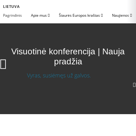
LIETUVA
Pagrindinis
Apie mus
Šiaurės Europos kraštas
Naujienos
Visuotinė konferencija | Nauja
pradžia
Visuotinė konferencija | Nauja pradžia
Atsisiųsti vaizdo įrašą