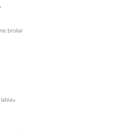
p
me broliai
 labiau