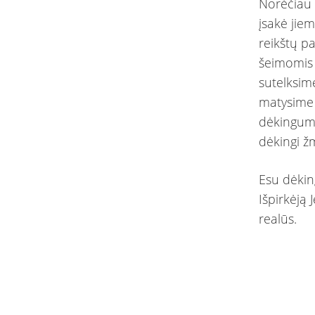
Norėčiau b
įsakė jiem
reikštų pa
šeimomis 
sutelksim
matysime 
dėkingumą
dėkingi ž
Esu dėkin
Išpirkėją 
realūs.