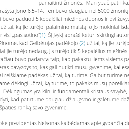
pamaitinti žmonės. Man ypač patinka, 
aprašyta Jono 6:5–14. Ten buvo daugiau nei 5000 žmonių
 buvo paduoti 5 kepalėliai miežinės duonos ir dvi žuvys.
ž tai, ką jie turėjo, palaimino maistą, o Jo mokiniai išdal
ir visi „pasisotino“
(1)
. Šį įvykį aprašė keturi skirtingi autor
užinome, kad Gelbėtojas padėkojo
(2)
už tai, ką jie turėj
iai jie turėjo nedaug. Jis turėjo tik 5 kepalėlius miežinė
 tačiau buvo padaryta taip, kad pakaktų jiems visiems pas
eras pavyzdys to, kas gali nutikti mūsų gyvenime, kai e
kai reiškiame padėkas už tai, ką turime. Galbūt turime 
same dėkingi už tai, ką turime, to pakaks mūsų poreiki
i. Dėkingumas yra kilni ir fundamentali Kristaus savybė,
dyti, kad patirtume daugiau džiaugsmo ir galėtume da
ešpaties ranką savo gyvenime.
mokė prezidentas Nelsonas kalbėdamas apie gydančią 