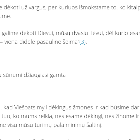
e dėkoti už vargus, per kuriuos išmokstame to, ko kitai
tume.
i galime dėkoti Dievui, mūsų dvasių Tėvui, dėl kurio esa
 – viena didelė pasaulinė šeima“
(3)
.
kiu, kad Viešpats myli dėkingus žmones ir kad būsime dar
i tuo, ko mums reikia, nes esame dėkingi, nes žinome ir
me visų mūsų turimų palaiminimų šaltinį.