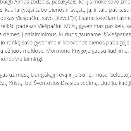
aigti Almos žodžiais, pasakytais, kai jis mokė savo žmone
s, kad laikytųsi šabo dienos ir švęstų ją, ir taip pat kasd
dėkas Viešpačiui, savo Dievui.“
(4)
Esame kviečiami asmen
reikšti padėkas Viešpačiui. Mūsų gyvenimas pasikeis, k
e dėmesį į palaiminimus, kuriuos gauname iš Viešpaties,
Jo ranką savo gyvenime ir kiekvienos dienos pabaigoje
 už juos maldose. Mormono Knygoje gausu liudijimų,
monės yra laimingi.
gas už mūsų Dangiškąjį Tėvą ir Jo Sūnų, mūsų Gelbėtoją
Jėzų Kristų, bei Šventosios Dvasios vedimą. Liudiju, kad J