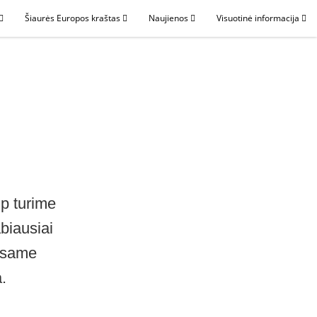
Šiaurės Europos kraštas
Naujienos
Visuotinė informacija
ip turime
biausiai
 esame
.