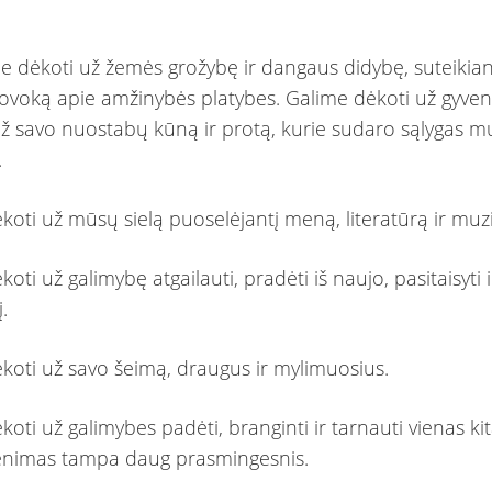
ime dėkoti už žemės grožybę ir dangaus didybę, suteikia
voką apie amžinybės platybes. Galime dėkoti už gyve
ž savo nuostabų kūną ir protą, kurie sudaro sąlygas m
.
koti už mūsų sielą puoselėjantį meną, literatūrą ir muz
oti už galimybę atgailauti, pradėti iš naujo, pasitaisyti i
į.
koti už savo šeimą, draugus ir mylimuosius.
oti už galimybes padėti, branginti ir tarnauti vienas ki
venimas tampa daug prasmingesnis.