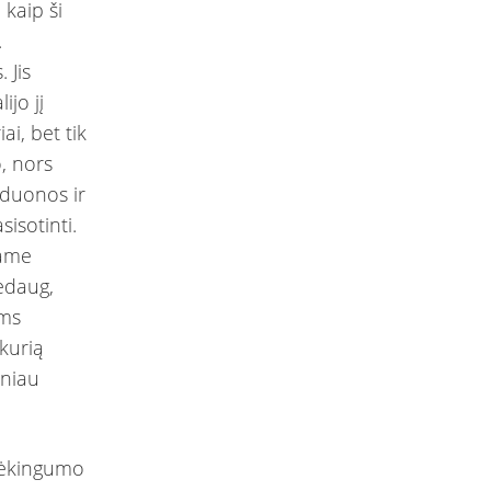
kaip ši
.
 Jis
ijo jį
iai, bet tik
o, nors
s duonos ir
isotinti.
same
nedaug,
ams
 kurią
žniau
dėkingumo