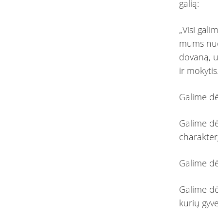
galią:
„Visi gal
mums nuo
dovaną, u
ir mokytis
Galime dė
Galime dėk
charakter
Galime dė
Galime dėk
kurių gy