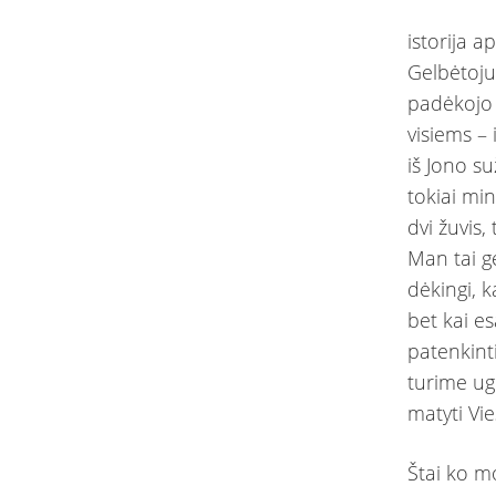
istorija 
Gelbėtojui
padėkojo u
visiems – 
iš Jono s
tokiai min
dvi žuvis,
Man tai g
dėkingi, 
bet kai e
patenkint
turime ug
matyti Vi
Štai ko 