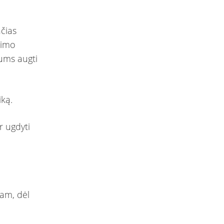
nčias
nimo
ums augti
iką.
r ugdyti
tam, dėl