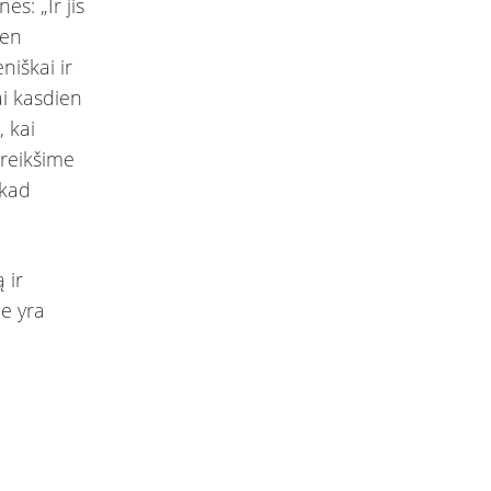
s: „Ir jis
ien
iškai ir
ai kasdien
 kai
 reikšime
 kad
 ir
ie yra