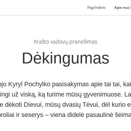
Pagrindinis
Apie mus
Krašto vadovų pranešimas
Dėkingumas
jo Kyryl Pochylko pasisakymas apie tai tai, ka
kingi už viską, ką turime mūsų gyvenimuose. La
e dėkoti Dievui, mūsų dvasių Tėvui, dėl kurio
broliai ir seserys – viena didelė pasaulinė šeima