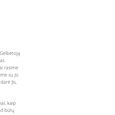
 Gelbėtoją
nas
ai rasime
sime su Jo
darė Jis,
mai, kaip
ad būtų