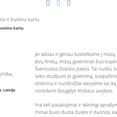
buvimu kartu.
Jei labiau ir geriau susitelksime į mūsų
Jėzų Kristų, mūsų gyvenimas bus kupi
Šventosios Dvasios įtakos. Tai nutiks, k
laiko studijuoti Jo gyvenimą, susipažin
doktrina ir nuoširdžiai darysime tai, ką 
, Latvija
norėdami išsiugdyti Kristaus savybes.
Yra keli pasakojimai ir skirtingi aprašy
miniai buvo duota žuvies ir duonos, k