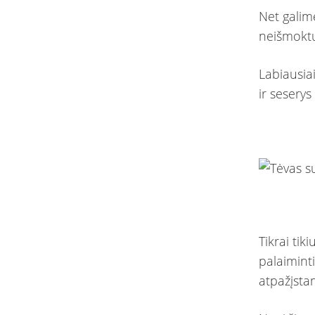
Net galim
neišmok
Labiausia
ir seserys
Tikrai ti
palaimint
atpažįsta