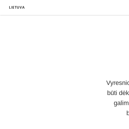
LIETUVA
Vyresnio
būti dė
galim