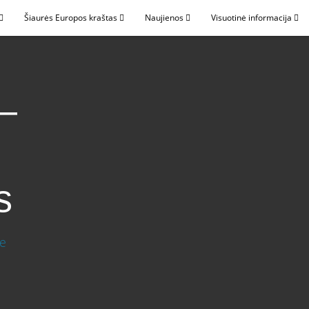
Šiaurės Europos kraštas
Naujienos
Visuotinė informacija
 –
s