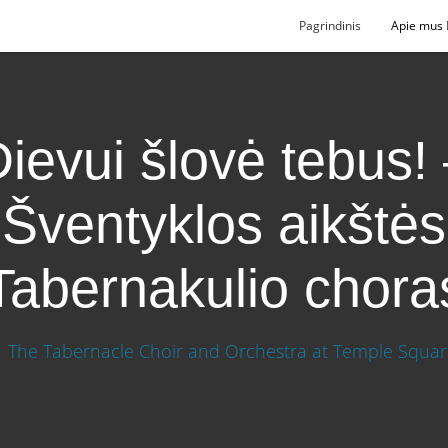
Pagrindinis
Apie mus
ievui šlovė tebus!
Šventyklos aikštės
Tabernakulio chora