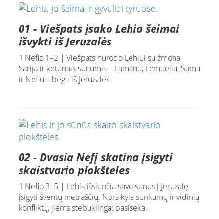
01 - Viešpats įsako Lehio šeimai
išvykti iš Jeruzalės
1 Nefio 1–2 | Viešpats nurodo Lehiui su žmona
Sarija ir keturiais sūnumis – Lamanu, Lemueliu, Samu
ir Nefiu – bėgti iš Jeruzalės.
02 - Dvasia Nefį skatina įsigyti
skaistvario plokšteles
1 Nefio 3–5 | Lehis išsiunčia savo sūnus į Jeruzalę
įsigyti šventų metraščių. Nors kyla sunkumų ir vidinių
konfliktų, jiems stebuklingai pasiseka.