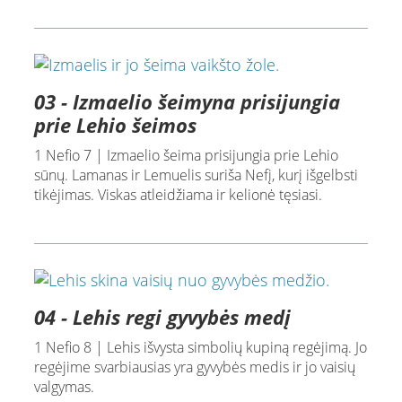
03 - Izmaelio šeimyna prisijungia
prie Lehio šeimos
1 Nefio 7 | Izmaelio šeima prisijungia prie Lehio
sūnų. Lamanas ir Lemuelis suriša Nefį, kurį išgelbsti
tikėjimas. Viskas atleidžiama ir kelionė tęsiasi.
04 - Lehis regi gyvybės medį
1 Nefio 8 | Lehis išvysta simbolių kupiną regėjimą. Jo
regėjime svarbiausias yra gyvybės medis ir jo vaisių
valgymas.