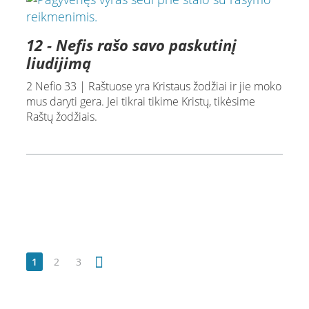
12 - Nefis rašo savo paskutinį
liudijimą
2 Nefio 33 | Raštuose yra Kristaus žodžiai ir jie moko
mus daryti gera. Jei tikrai tikime Kristų, tikėsime
Raštų žodžiais.
1
2
3