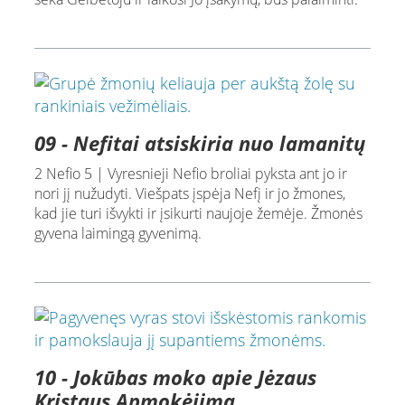
09 - Nefitai atsiskiria nuo lamanitų
2 Nefio 5 | Vyresnieji Nefio broliai pyksta ant jo ir
nori jį nužudyti. Viešpats įspėja Nefį ir jo žmones,
kad jie turi išvykti ir įsikurti naujoje žemėje. Žmonės
gyvena laimingą gyvenimą.
10 - Jokūbas moko apie Jėzaus
Kristaus Apmokėjimą