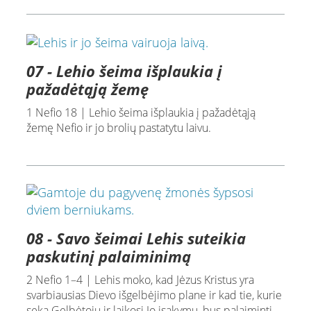
07 - Lehio šeima išplaukia į
pažadėtąją žemę
1 Nefio 18 | Lehio šeima išplaukia į pažadėtąją
žemę Nefio ir jo brolių pastatytu laivu.
08 - Savo šeimai Lehis suteikia
paskutinį palaiminimą
2 Nefio 1–4 | Lehis moko, kad Jėzus Kristus yra
svarbiausias Dievo išgelbėjimo plane ir kad tie, kurie
seka Gelbėtoju ir laikosi Jo įsakymų, bus palaiminti.