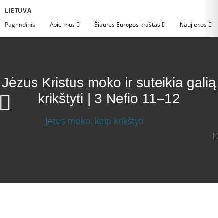
LIETUVA
Pagrindinis
Apie mus
Šiaurės Europos kraštas
Naujienos
Jėzus Kristus moko ir suteikia galią
krikštyti | 3 Nefio 11–12
Jėzus Kristus moko ir suteikia galią krikštyti | 3
Nefio 11–12
Atsisiųsti vaizdo įrašą