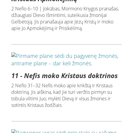
2 Nefio 6–10 | Jokūbas, Mormono Knygos pranašas,
džiaugiasi Dievo išmintimi, suteikusia žmonijai
Gelbėtoją. Jis pranašauja apie Jėzų Kristų ir moko
apie Jo Apmokėjimą ir Prisikėlimą.
11 - Nefis moko Kristaus doktrinos
2 Nefio 31–32 Nefis moko apie krikštą ir Kristaus
doktriną. Jis aiškina, kad jie turi veržtis pirmyn su
tobula viltimi Juo, mylėti Dievą ir visus žmones ir
sotintis Kristaus žodžiais.