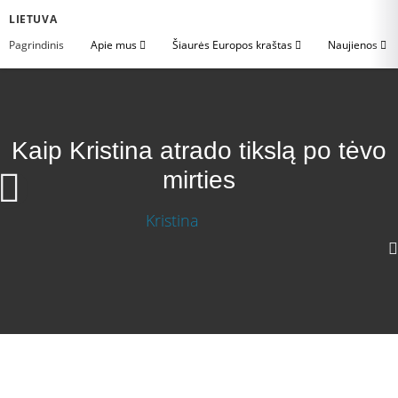
LIETUVA
Pagrindinis
Apie mus
Šiaurės Europos kraštas
Naujienos
Kaip Kristina atrado tikslą po tėvo
mirties
Kaip Kristina atrado tikslą po tėvo mirties
Atsisiųsti vaizdo įrašą