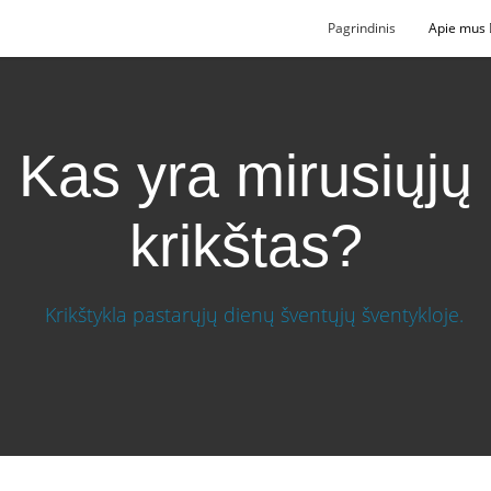
Pagrindinis
Apie mus
Kas yra mirusiųjų
krikštas?
štas?