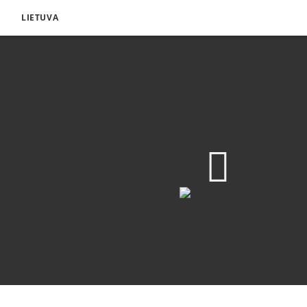
LIETUVA
Kas yra mirusiųjų krik
Atsisiųsti vaizdo įrašą