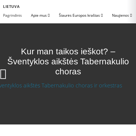
LIETUVA
Pagrindinis
Apie mus
Šiaurės Europos kraštas
Naujienos
Kur man taikos ieškot? –
Šventyklos aikštės Tabernakulio
choras