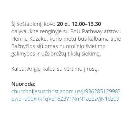
Šį šeštadienį, kovo
20 d
.,
12.00–13.30
dalyvaukite renginyje su BYU Pathway atstovu
Henriu Kozaku, kurio metu bus kalbama apie
Bažnyčios siūlomas nuotolinio švietimo
galimybes ir užsibrėžtų tikslų siekimą.
Kalba: Anglų kalba su vertimu į rusų.
Nuoroda:
churchofjesuschrist.zoom.us/j/93628512998?
pwd=a00xRk1qVE16Z3Y1NnN1azEzVjN1dz09