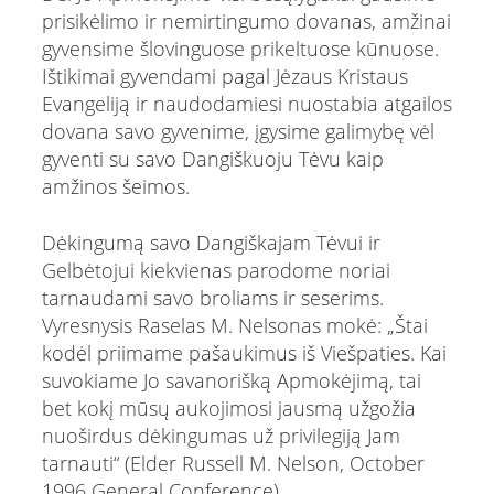
prisikėlimo ir nemirtingumo dovanas, amžinai
gyvensime šlovinguose prikeltuose kūnuose.
Ištikimai gyvendami pagal Jėzaus Kristaus
Evangeliją ir naudodamiesi nuostabia atgailos
dovana savo gyvenime, įgysime galimybę vėl
gyventi su savo Dangiškuoju Tėvu kaip
amžinos šeimos.
Dėkingumą savo Dangiškajam Tėvui ir
Gelbėtojui kiekvienas parodome noriai
tarnaudami savo broliams ir seserims.
Vyresnysis Raselas M. Nelsonas mokė: „Štai
kodėl priimame pašaukimus iš Viešpaties. Kai
suvokiame Jo savanorišką Apmokėjimą, tai
bet kokį mūsų aukojimosi jausmą užgožia
nuoširdus dėkingumas už privilegiją Jam
tarnauti“ (Elder Russell M. Nelson, October
1996 General Conference).