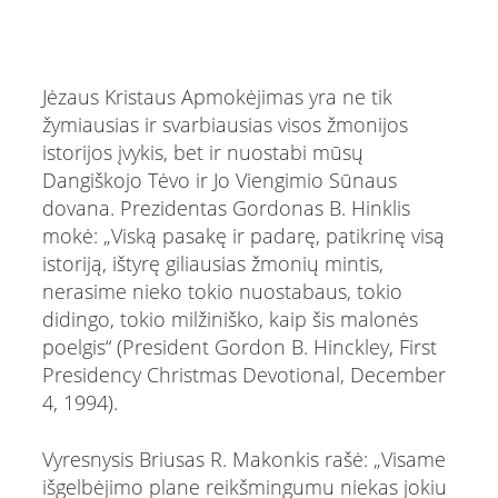
Jėzaus Kristaus Apmokėjimas yra ne tik
žymiausias ir svarbiausias visos žmonijos
istorijos įvykis, bet ir nuostabi mūsų
Dangiškojo Tėvo ir Jo Viengimio Sūnaus
dovana. Prezidentas Gordonas B. Hinklis
mokė: „Viską pasakę ir padarę, patikrinę visą
istoriją, ištyrę giliausias žmonių mintis,
nerasime nieko tokio nuostabaus, tokio
didingo, tokio milžiniško, kaip šis malonės
poelgis“ (President Gordon B. Hinckley, First
Presidency Christmas Devotional, December
4, 1994).
Vyresnysis Briusas R. Makonkis rašė: „Visame
išgelbėjimo plane reikšmingumu niekas jokiu