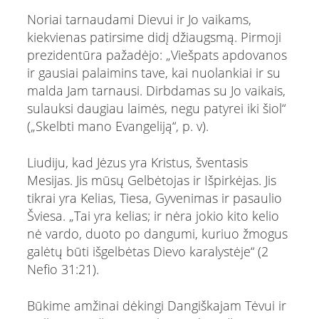
Noriai tarnaudami Dievui ir Jo vaikams,
kiekvienas patirsime didį džiaugsmą. Pirmoji
prezidentūra pažadėjo: „Viešpats apdovanos
ir gausiai palaimins tave, kai nuolankiai ir su
malda Jam tarnausi. Dirbdamas su Jo vaikais,
sulauksi daugiau laimės, negu patyrei iki šiol“
(„Skelbti mano Evangeliją“, p. v).
Liudiju, kad Jėzus yra Kristus, šventasis
Mesijas. Jis mūsų Gelbėtojas ir Išpirkėjas. Jis
tikrai yra Kelias, Tiesa, Gyvenimas ir pasaulio
Šviesa. „Tai yra kelias; ir nėra jokio kito kelio
nė vardo, duoto po dangumi, kuriuo žmogus
galėtų būti išgelbėtas Dievo karalystėje“ (2
Nefio 31:21).
Būkime amžinai dėkingi Dangiškajam Tėvui ir