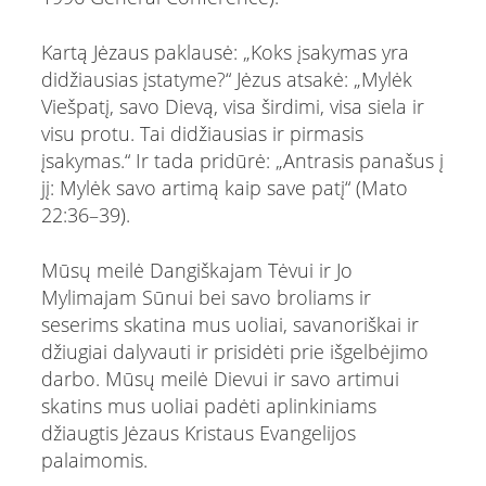
Kartą Jėzaus paklausė: „Koks įsakymas yra
didžiausias įstatyme?“ Jėzus atsakė: „Mylėk
Viešpatį, savo Dievą, visa širdimi, visa siela ir
visu protu. Tai didžiausias ir pirmasis
įsakymas.“ Ir tada pridūrė: „Antrasis panašus į
jį: Mylėk savo artimą kaip save patį“ (Mato
22:36–39).
Mūsų meilė Dangiškajam Tėvui ir Jo
Mylimajam Sūnui bei savo broliams ir
seserims skatina mus uoliai, savanoriškai ir
džiugiai dalyvauti ir prisidėti prie išgelbėjimo
darbo. Mūsų meilė Dievui ir savo artimui
skatins mus uoliai padėti aplinkiniams
džiaugtis Jėzaus Kristaus Evangelijos
palaimomis.