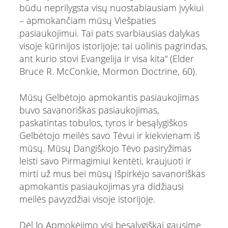
būdu neprilygsta visų nuostabiausiam įvykiui
– apmokančiam mūsų Viešpaties
pasiaukojimui. Tai pats svarbiausias dalykas
visoje kūrinijos istorijoje; tai uolinis pagrindas,
ant kurio stovi Evangelija ir visa kita“ (Elder
Bruce R. McConkie, Mormon Doctrine, 60).
Mūsų Gelbėtojo apmokantis pasiaukojimas
buvo savanoriškas pasiaukojimas,
paskatintas tobulos, tyros ir besąlygiškos
Gelbėtojo meilės savo Tėvui ir kiekvienam iš
mūsų. Mūsų Dangiškojo Tėvo pasiryžimas
leisti savo Pirmagimiui kentėti, kraujuoti ir
mirti už mus bei mūsų Išpirkėjo savanoriškas
apmokantis pasiaukojimas yra didžiausi
meilės pavyzdžiai visoje istorijoje.
Dėl Jo Apmokėjimo visi besąlygiškai gausime