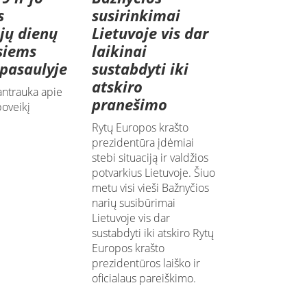
s
susirinkimai
jų dienų
Lietuvoje vis dar
siems
laikinai
pasaulyje
sustabdyti iki
atskiro
antrauka apie
pranešimo
oveikį
Rytų Europos krašto
prezidentūra įdėmiai
stebi situaciją ir valdžios
potvarkius Lietuvoje. Šiuo
metu visi vieši Bažnyčios
narių susibūrimai
Lietuvoje vis dar
sustabdyti iki atskiro Rytų
Europos krašto
prezidentūros laiško ir
oficialaus pareiškimo.