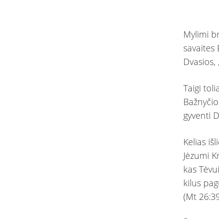
Mylimi br
savaites 
Dvasios, 
Taigi tol
Bažnyčios
gyventi D
Kelias iš
Jėzumi Kr
kas Tėvui 
kilus pa
(Mt 26:39