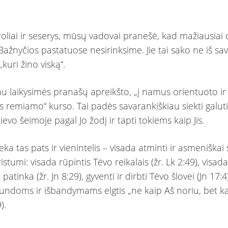
oliai ir seserys, mūsų vadovai pranešė, kad mažiausiai 
Bažnyčios pastatuose nesirinksime. Jie tai sako ne iš sav
„kuri žino viską“.
iau laikysimės pranašų apreikšto, „į namus orientuoto ir
 remiamo“ kurso. Tai padės savarankiškiau siekti galutin
ievo šeimoje pagal Jo žodį ir tapti tokiems kaip Jis.
lieka tas pats ir vienintelis – visada atminti ir asmeniškai 
istumi: visada rūpintis Tėvo reikalais (žr. Lk 2:49), visada
patinka (žr. Jn 8:29), gyventi ir dirbti Tėvo šlovei (Jn 17:4
gundoms ir išbandymams elgtis „ne kaip Aš noriu, bet ka
).