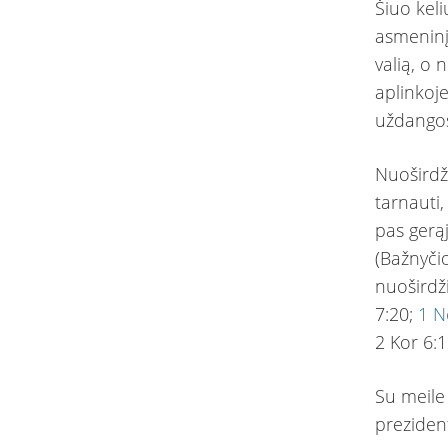
Šiuo keli
asmeninį 
valią, o 
aplinkoje
uždangos
Nuoširdž
tarnauti,
pas gerąj
(Bažnyčio
nuoširdž
7:20;
1 N
2 Kor 6:1
Su meile
preziden