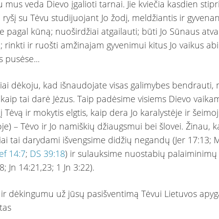
u mus veda Dievo įgalioti tarnai. Jie kviečia kasdien stipr
ryšį su Tėvu studijuojant Jo žodį, meldžiantis ir gyvenan
ne pagal kūną; nuoširdžiai atgailauti; būti Jo Sūnaus atv
; rinkti ir ruošti amžinajam gyvenimui kitus Jo vaikus ab
 pusėse...
iai dėkoju, kad išnaudojate visas galimybes bendrauti, m
 kaip tai darė Jėzus. Taip padėsime visiems Dievo vaikam
į Tėvą ir mokytis elgtis, kaip dera Jo karalystėje ir šeimo
je) – Tėvo ir Jo namiškių džiaugsmui bei šlovei. Žinau, 
iai tai darydami išvengsime didžių negandų (Jer 17:13;
ef 14:7
;
DS 39:18
) ir sulauksime nuostabių palaiminimų 
8; Jn 14:21,23; 1 Jn 3:22).
 ir dėkingumu už jūsų pasišventimą Tėvui Lietuvos apy
tas