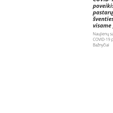
poveiki
pastarų
šventie
visame 
Naujienų s
COVID-19 p
Bažnyčiai