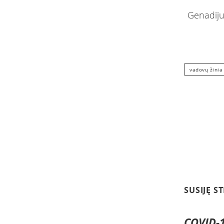
Genadiju
vadovų žinia
SUSIJĘ S
COVID-1