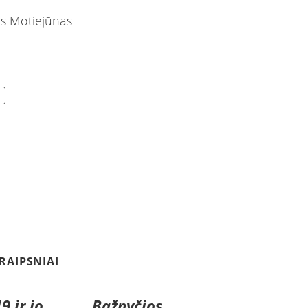
s Motiejūnas
TRAIPSNIAI
9 ir jo
Bažnyčios