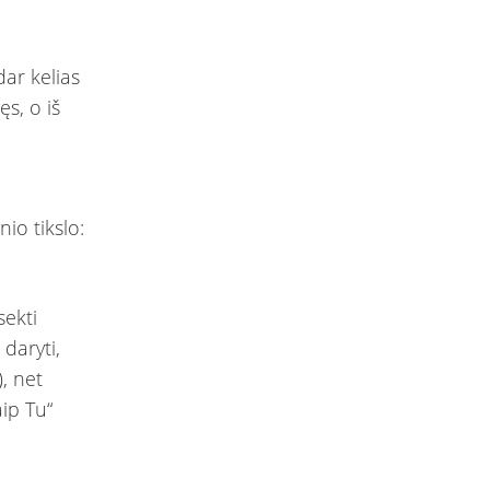
dar kelias
ęs, o iš
io tikslo:
sekti
 daryti,
), net
ip Tu“