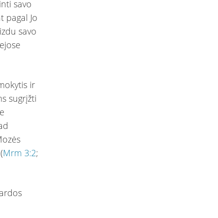
inti savo
t pagal Jo
aizdu savo
iejose
okytis ir
s sugrįžti
je
kad
 Mozės
(
Mrm 3:2
;
gardos