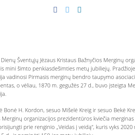
 Dienų Šventųjų Jėzaus Kristaus Bažnyčios Merginų orga
is mini šimto penkiasdešimties metų jubiliejų. Pradžioje
ija vadinosi Pirmasis merginų bendro taupymo asociaci
ntas, o vėliau, 1870 m. gegužės 27 d., buvo įsteigta M
ja.
ė Bonė H. Kordon, sesuo Mišelė Kreig ir sesuo Bekė Kre
s Merginų organizacijos prezidentūros kviečia merginas 
risijungti prie renginio „Veidas į veidą“, kuris vyks 2020