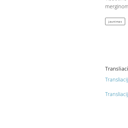
merginoms
jaunimas
Transliac
Transliaci
Transliaci