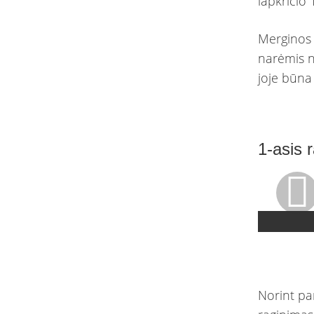
lapkričio 
Merginos 
narėmis n
joje būna
1-asis 
Norint pam