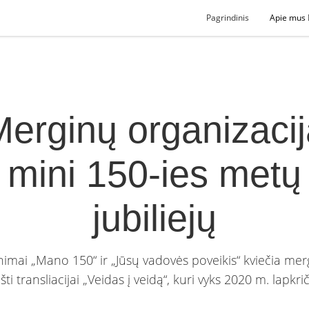
Pagrindinis
Apie mus
erginų organizaci
mini 150-ies metų
jubiliejų
nimai „Mano 150“ ir „Jūsų vadovės poveikis“ kviečia mer
ti transliacijai „Veidas į veidą“, kuri vyks 2020 m. lapkri