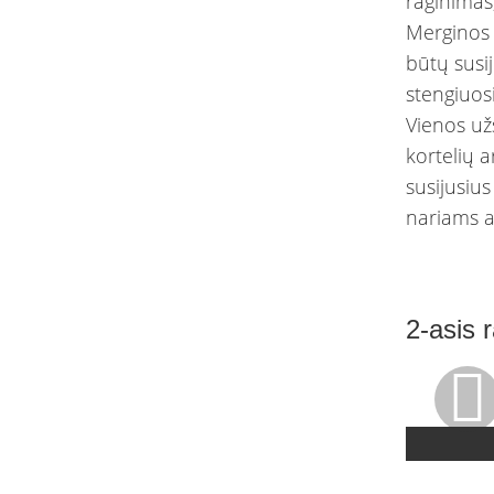
raginimas
Merginos 
būtų susi
stengiuosi
Vienos užs
kortelių a
susijusius
nariams a
2-asis 