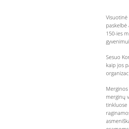
Visuotinė
paskelbė a
150-ies m
gyvenimu
Sesuo Kor
kaip jos 
organizac
Merginos 
merginų v
tinkluose 
raginamos
asmeniška
esamoms 