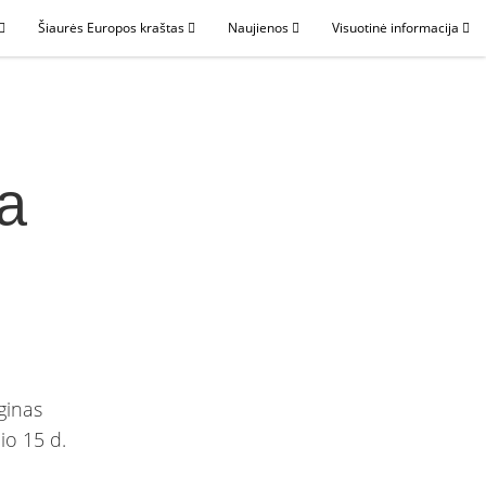
Šiaurės Europos kraštas
Naujienos
Visuotinė informacija
ja
ginas
čio 15 d.