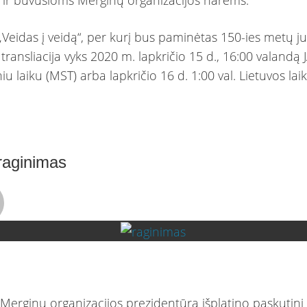
„Veidas į veidą“, per kurį bus paminėtas 150-ies metų ju
 transliacija vyks 2020 m. lapkričio 15 d., 16:00 valandą
iu laiku (MST) arba lapkričio 16 d. 1:00 val. Lietuvos lai
 raginimas
 Merginų organizacijos prezidentūra išplatino paskutinį