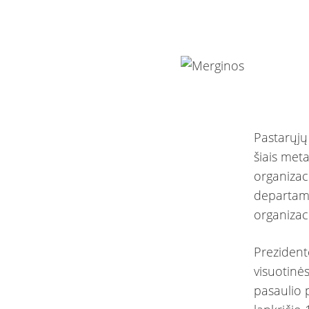
Pastarųjų
šiais meta
organizac
departame
organizaci
Prezident
visuotinė
pasaulio p