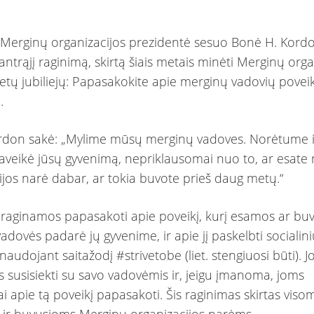
 Merginų organizacijos prezidentė sesuo Bonė H. Kord
ntrąjį raginimą, skirtą šiais metais minėti Merginų orga
etų jubiliejų: Papasakokite apie merginų vadovių poveik
i.
don sakė: „Mylime mūsų merginų vadoves. Norėtume išg
paveikė jūsų gyvenimą, nepriklausomai nuo to, ar esate
ijos narė dabar, ar tokia buvote prieš daug metų.“
raginamos papasakoti apie poveikį, kurį esamos ar bu
adovės padarė jų gyvenime, ir apie jį paskelbti socialin
naudojant saitažodį #strivetobe (liet. stengiuosi būti). J
 susisiekti su savo vadovėmis ir, jeigu įmanoma, joms
i apie tą poveikį papasakoti. Šis raginimas skirtas viso
ir buvusioms Merginų organizacijos narėms.