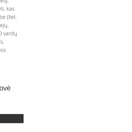
esį.
i, kas
e (liet.
ejų.
50 vardų
s,
mos
dovė