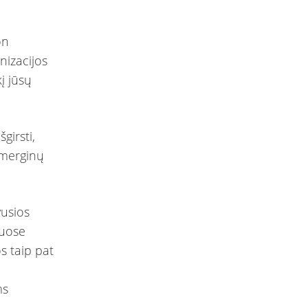
on
nizacijos
į jūsų
irsti,
 merginų
vusios
iuose
os taip pat
ms