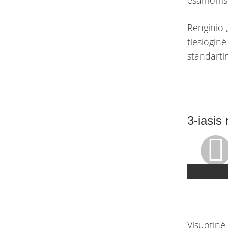
Renginio 
tiesioginė
standartin
3-iasis
Visuotinė