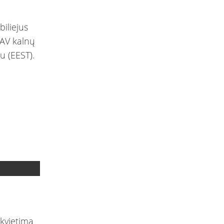
biliejus
 JAV kalnų
ku (EEST).
 kvietimą