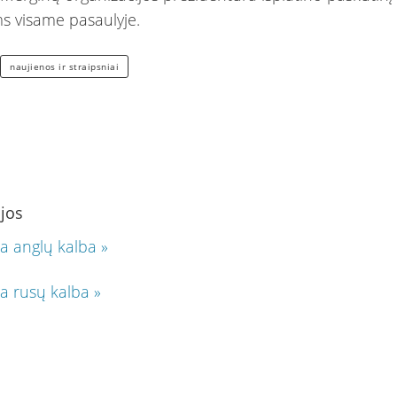
 visame pasaulyje.
naujienos ir straipsniai
ijos
ja anglų kalba »
ja rusų kalba »