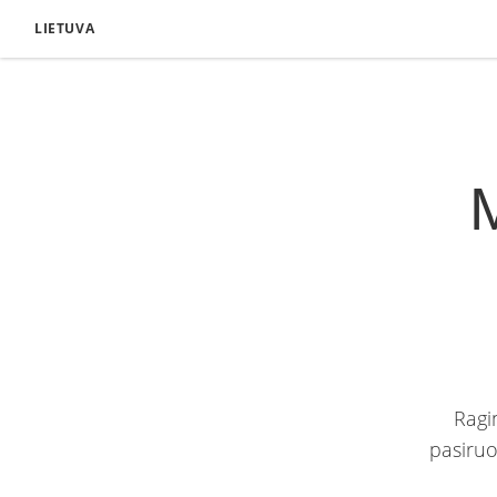
LIETUVA
M
Ragi
pasiruoš