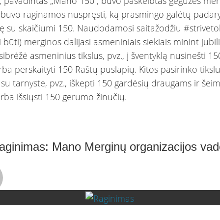
, pavadintas „Mano 150“, buvo paskelbtas gegužės mėn
buvo raginamos nuspręsti, ką prasmingo galėtų padaryt
ję su skaičiumi 150. Naudodamosi saitažodžiu #strivetob
 būti) merginos dalijasi asmeniniais siekiais minint jubili
ibrėžė asmeninius tikslus, pvz., į šventyklą nusinešti 1
rba perskaityti 150 Raštų puslapių. Kitos pasirinko tikslu
 su tarnyste, pvz., iškepti 150 gardėsių draugams ir šei
rba išsiųsti 150 gerumo žinučių.
raginimas: Mano Merginų organizacijos va