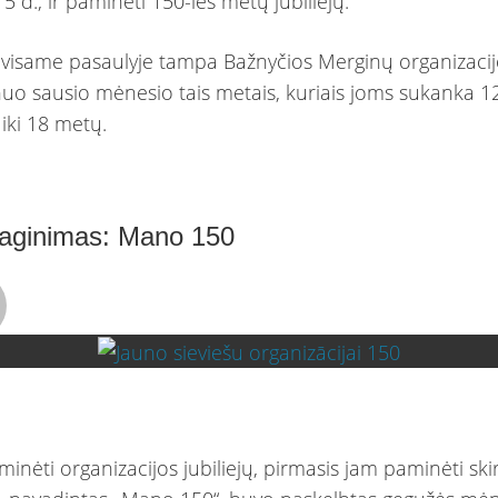
15 d., ir paminėti 150-ies metų jubiliejų.
visame pasaulyje tampa Bažnyčios Merginų organizacij
uo sausio mėnesio tais metais, kuriais joms sukanka 12
 iki 18 metų.
raginimas: Mano 150
inėti organizacijos jubiliejų, pirmasis jam paminėti ski