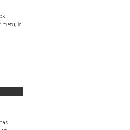
os
 metų, ir
rtas