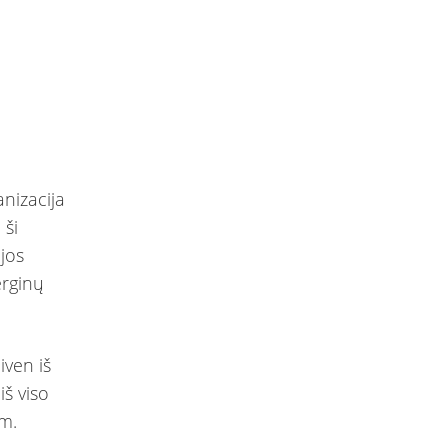
nizacija
 ši
jos
erginų
iven iš
iš viso
 m.