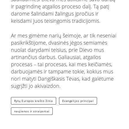
ir pagrindinę atgailos proceso dalį. Tą patį
darome šalindami žalingus įpročius ir
keisdami juos teisingomis tradicijomis.
Ar mes gimėme narių šeimoje, ar tik neseniai
pasikrikštijome, dvasinės jėgos semiamės
nuolat darydami teisius, prie Dievo mus
artinančius darbus. Galiausiai, atgailos
procesas – tai procesas, kai mes keičiamės,
darbuojamės ir tampame tokie, kokius mus
nori matyti Dangiškasis Tėvas, kad galėtume
sugrįžti jo akivaizdon.
Rytų Europos krašto žinia
Evangelijos principai
naujienos ir straipsniai