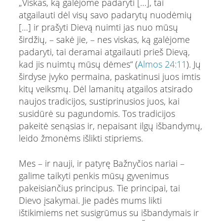
„Viskas, ką galėjome padaryti […], tai
atgailauti dėl visų savo padarytų nuodėmių
[…] ir prašyti Dievą nuimti jas nuo mūsų
širdžių, – sakė jie, – nes viskas, ką galėjome
padaryti, tai deramai atgailauti prieš Dievą,
kad jis nuimtų mūsų dėmes“ (
Almos 24:11
). Jų
širdyse įvyko permaina, paskatinusi juos imtis
kitų veiksmų. Dėl lamanitų atgailos atsirado
naujos tradicijos, sustiprinusios juos, kai
susidūrė su pagundomis. Tos tradicijos
pakeitė senąsias ir, nepaisant ilgų išbandymų,
leido žmonėms išlikti stipriems.
Mes – ir nauji, ir patyrę Bažnyčios nariai –
galime taikyti penkis mūsų gyvenimus
pakeisiančius principus. Tie principai, tai
Dievo įsakymai. Jie padės mums likti
ištikimiems net susigrūmus su išbandymais ir