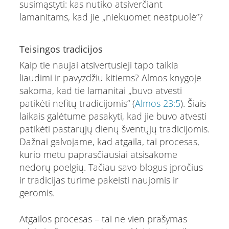
susimąstyti: kas nutiko atsiverčiant
lamanitams, kad jie „niekuomet neatpuolė“?
Teisingos tradicijos
Kaip tie naujai atsivertusieji tapo taikia
liaudimi ir pavyzdžiu kitiems? Almos knygoje
sakoma, kad tie lamanitai „buvo atvesti
patikėti nefitų tradicijomis“ (
Almos 23:5
). Šiais
laikais galėtume pasakyti, kad jie buvo atvesti
patikėti pastarųjų dienų šventųjų tradicijomis.
Dažnai galvojame, kad atgaila, tai procesas,
kurio metu paprasčiausiai atsisakome
nedorų poelgių. Tačiau savo blogus įpročius
ir tradicijas turime pakeisti naujomis ir
geromis.
Atgailos procesas – tai ne vien prašymas