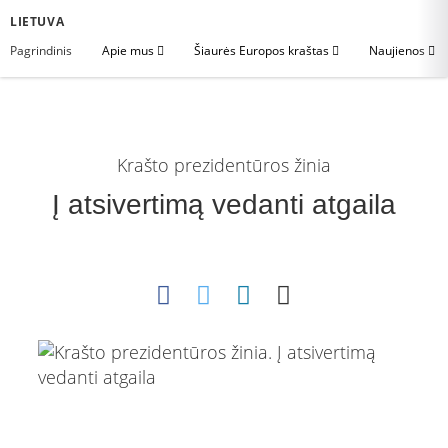
LIETUVA
Pagrindinis
Apie mus
Šiaurės Europos kraštas
Naujienos
Krašto prezidentūros žinia
Į atsivertimą vedanti atgaila