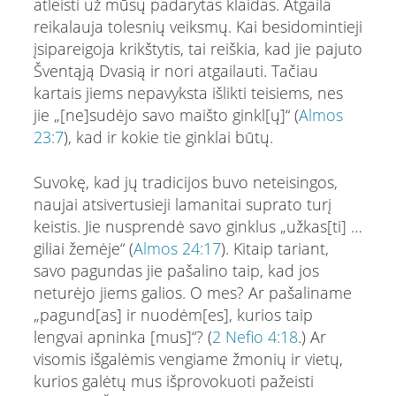
atleisti už mūsų padarytas klaidas. Atgaila
reikalauja tolesnių veiksmų. Kai besidomintieji
įsipareigoja krikštytis, tai reiškia, kad jie pajuto
Šventąją Dvasią ir nori atgailauti. Tačiau
kartais jiems nepavyksta išlikti teisiems, nes
jie „[ne]sudėjo savo maišto ginkl[ų]“ (
Almos
23:7
), kad ir kokie tie ginklai būtų.
Suvokę, kad jų tradicijos buvo neteisingos,
naujai atsivertusieji lamanitai suprato turį
keistis. Jie nusprendė savo ginklus „užkas[ti] …
giliai žemėje“ (
Almos 24:17
). Kitaip tariant,
savo pagundas jie pašalino taip, kad jos
neturėjo jiems galios. O mes? Ar pašaliname
„pagund[as] ir nuodėm[es], kurios taip
lengvai apninka [mus]“? (
2 Nefio 4:18
.) Ar
visomis išgalėmis vengiame žmonių ir vietų,
kurios galėtų mus išprovokuoti pažeisti