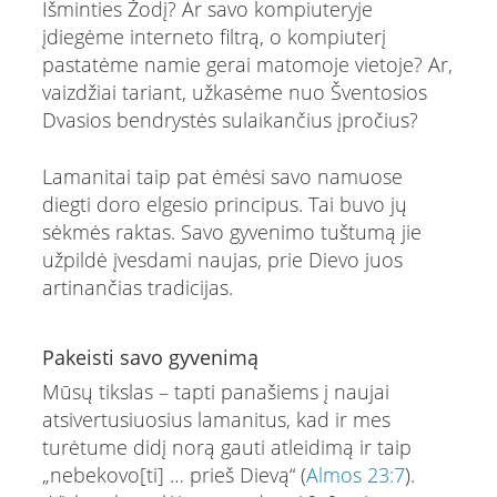
Išminties Žodį? Ar savo kompiuteryje
įdiegėme interneto filtrą, o kompiuterį
pastatėme namie gerai matomoje vietoje? Ar,
vaizdžiai tariant, užkasėme nuo Šventosios
Dvasios bendrystės sulaikančius įpročius?
Lamanitai taip pat ėmėsi savo namuose
diegti doro elgesio principus. Tai buvo jų
sėkmės raktas. Savo gyvenimo tuštumą jie
užpildė įvesdami naujas, prie Dievo juos
artinančias tradicijas.
Pakeisti savo gyvenimą
Mūsų tikslas – tapti panašiems į naujai
atsivertusiuosius lamanitus, kad ir mes
turėtume didį norą gauti atleidimą ir taip
„nebekovo[ti] … prieš Dievą“ (
Almos 23:7
).