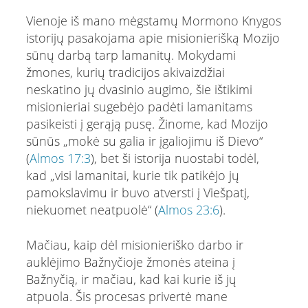
Vienoje iš mano mėgstamų Mormono Knygos
istorijų pasakojama apie misionierišką Mozijo
sūnų darbą tarp lamanitų. Mokydami
žmones, kurių tradicijos akivaizdžiai
neskatino jų dvasinio augimo, šie ištikimi
misionieriai sugebėjo padėti lamanitams
pasikeisti į gerąją pusę. Žinome, kad Mozijo
sūnūs „mokė su galia ir įgaliojimu iš Dievo“
(
Almos 17:3
), bet ši istorija nuostabi todėl,
kad „visi lamanitai, kurie tik patikėjo jų
pamokslavimu ir buvo atversti į Viešpatį,
niekuomet neatpuolė“ (
Almos 23:6
).
Mačiau, kaip dėl misionieriško darbo ir
auklėjimo Bažnyčioje žmonės ateina į
Bažnyčią, ir mačiau, kad kai kurie iš jų
atpuola. Šis procesas privertė mane