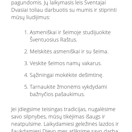
pagundomis. Jų laikymasis leis Šventajai
Dvasiai toliau darbuotis su mumis ir stiprinti
mūsų liudijimus:
Asmeniškai ir šeimoje studijuokite
Šventuosius Raštus.
Melskitės asmeniškai ir su šeima.
Veskite šeimos namų vakarus.
Sąžiningai mokėkite dešimtinę.
Tarnaukite žmonėms vykdydami
bažnyčios pašaukimus.
Jei įdiegsime teisingas tradicijas, nugalėsime
savo silpnybes, mūsų tikėjimas išaugs ir
neatpulsime. Laikydamiesi geležinės lazdos ir
šaukdamiesi Dievo mes atliksime savo darbą