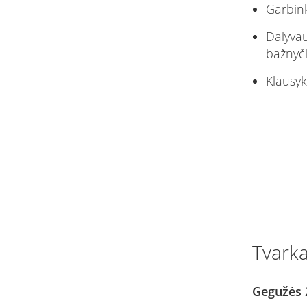
Garbink
Dalyvau
bažnyči
Klausyk
Tvarka
Gegužės 2