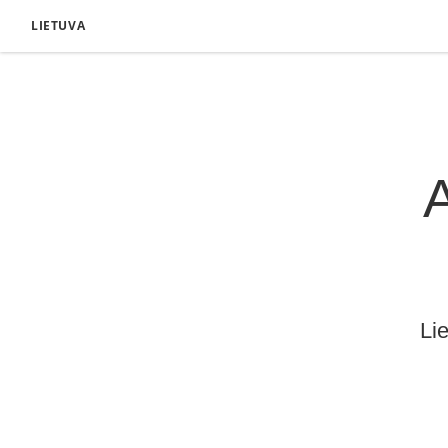
LIETUVA
A
Li