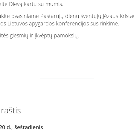
ite Dievą kartu su mumis.
kite dvasiniame Pastarųjų dienų šventųjų Jėzaus Krista
os Lietuvos apygardos konferencijos susirinkime.
itės giesmių ir įkvėptų pamokslų.
raštis
0 d., šeštadienis