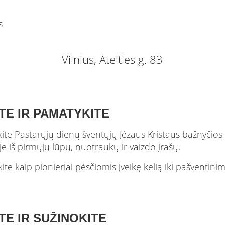
Vilnius, Ateities g. 83
ITE IR PAMATYKITE
ite Pastarųjų dienų šventųjų Jėzaus Kristaus bažnyčios i
je iš pirmųjų lūpų, nuotraukų ir vaizdo įrašų.
kite kaip pionieriai pėsčiomis įveikę kelią iki pašventinim
TE IR SUŽINOKITE