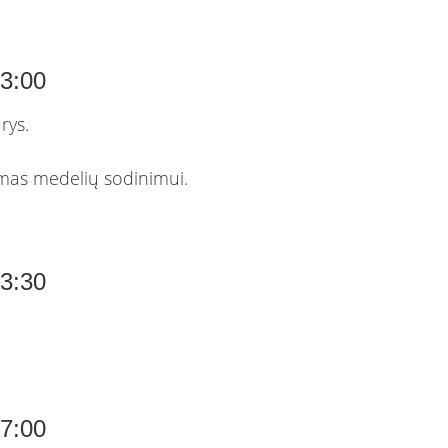
13:00
urys.
mas medelių sodinimui.
13:30
17:00