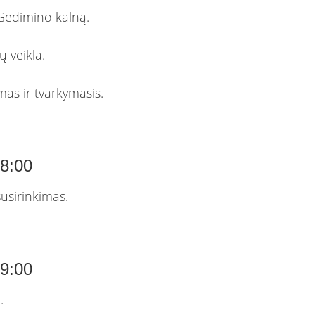
 Gedimino kalną.
ų veikla.
mas ir tvarkymasis.
18:00
usirinkimas.
19:00
ė.