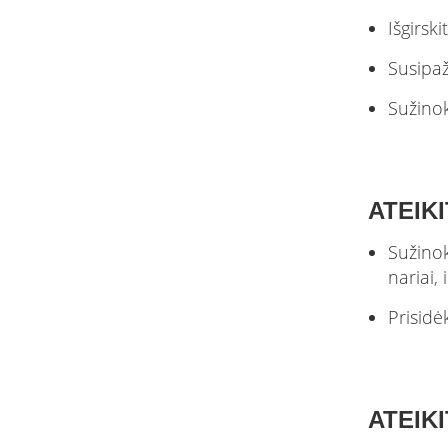
Išgirsk
Susipaž
Sužinok
ATEIKI
Sužinok
nariai,
Prisidė
ATEIK