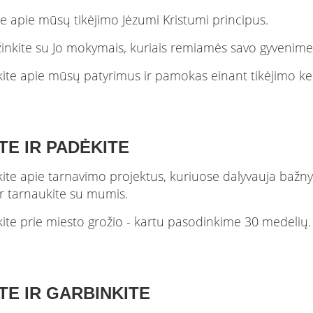
ite apie mūsų tikėjimo Jėzumi Kristumi principus.
inkite su Jo mokymais, kuriais remiamės savo gyvenime
ite apie mūsų patyrimus ir pamokas einant tikėjimo kel
TE IR PADĖKITE
ite apie tarnavimo projektus, kuriuose dalyvauja bažny
 ir tarnaukite su mumis.
kite prie miesto grožio - kartu pasodinkime 30 medelių.
ITE IR GARBINKITE