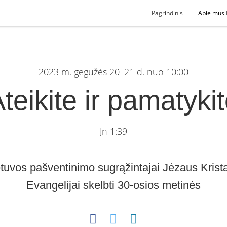
Pagrindinis
Apie mus
2023 m. gegužės 20–21 d. nuo 10:00
teikite ir pamatyki
Jn 1:39
etuvos pašventinimo sugrąžintajai Jėzaus Krist
Evangelijai skelbti 30-osios metinės