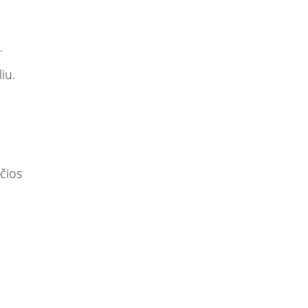
.
iu.
čios