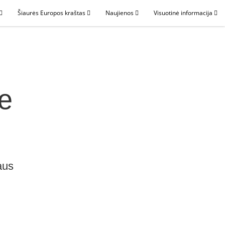
Šiaurės Europos kraštas
Naujienos
Visuotinė informacija
te
aus