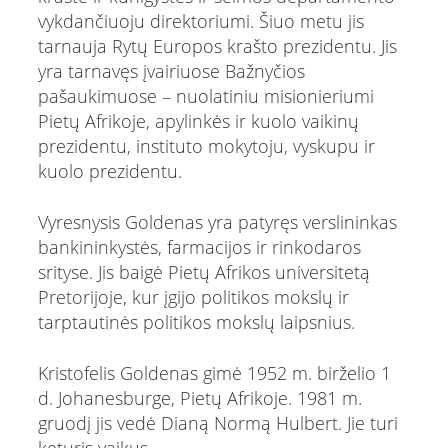
vykdančiuoju direktoriumi. Šiuo metu jis
tarnauja Rytų Europos krašto prezidentu. Jis
yra tarnavęs įvairiuose Bažnyčios
pašaukimuose – nuolatiniu misionieriumi
Pietų Afrikoje, apylinkės ir kuolo vaikinų
prezidentu, instituto mokytoju, vyskupu ir
kuolo prezidentu.
Vyresnysis Goldenas yra patyręs verslininkas
bankininkystės, farmacijos ir rinkodaros
srityse. Jis baigė Pietų Afrikos universitetą
Pretorijoje, kur įgijo politikos mokslų ir
tarptautinės politikos mokslų laipsnius.
Kristofelis Goldenas gimė 1952 m. birželio 1
d. Johanesburge, Pietų Afrikoje. 1981 m.
gruodį jis vedė Dianą Normą Hulbert. Jie turi
keturis vaikus.