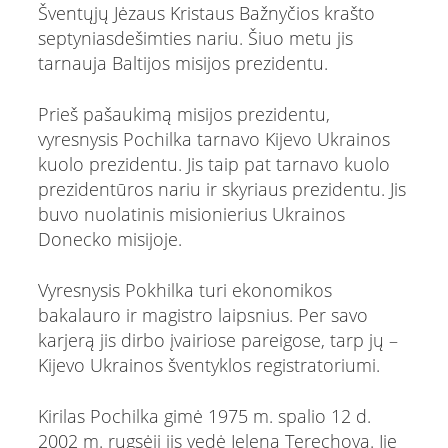
Šventųjų Jėzaus Kristaus Bažnyčios krašto
septyniasdešimties nariu. Šiuo metu jis
tarnauja Baltijos misijos prezidentu.
Prieš pašaukimą misijos prezidentu,
vyresnysis Pochilka tarnavo Kijevo Ukrainos
kuolo prezidentu. Jis taip pat tarnavo kuolo
prezidentūros nariu ir skyriaus prezidentu. Jis
buvo nuolatinis misionierius Ukrainos
Donecko misijoje.
Vyresnysis Pokhilka turi ekonomikos
bakalauro ir magistro laipsnius. Per savo
karjerą jis dirbo įvairiose pareigose, tarp jų –
Kijevo Ukrainos šventyklos registratoriumi.
Kirilas Pochilka gimė 1975 m. spalio 12 d.
2002 m. rugsėjį jis vedė Jeleną Terechovą. Jie