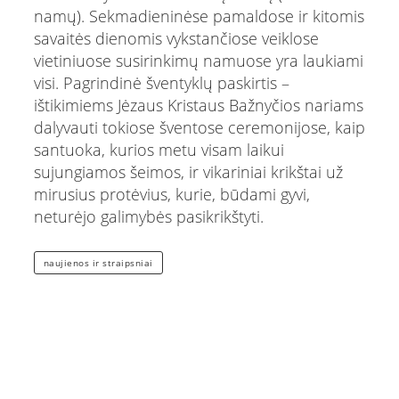
namų). Sekmadieninėse pamaldose ir kitomis
savaitės dienomis vykstančiose veiklose
vietiniuose susirinkimų namuose yra laukiami
visi. Pagrindinė šventyklų paskirtis –
ištikimiems Jėzaus Kristaus Bažnyčios nariams
dalyvauti tokiose šventose ceremonijose, kaip
santuoka, kurios metu visam laikui
sujungiamos šeimos, ir vikariniai krikštai už
mirusius protėvius, kurie, būdami gyvi,
neturėjo galimybės pasikrikštyti.
naujienos ir straipsniai