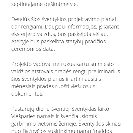
septintajame dešimtmetyje.
Detalūs šios šventyklos projektavimo planai
dar rengiami. Daugiau informacijos, įskaitant
eksterjero vaizdus, bus paskelbta vėliau.
Ateityje bus paskelbta statybų pradžios
ceremonijos data.
Projekto vadovai netrukus kartu su miesto
valdžios atstovais pradės rengti preliminarius
šios šventyklos planus ir artimiausiais
mėnesiais pradės ruošti viešuosius
dokumentus.
Pastarųjų dienų šventieji šventyklas laiko
Viešpaties namais ir švenčiausiomis
garbinimo vietomis žemėje. Šventyklos skiriasi
nuo Bažnyčios susirinkimų namų (maldos