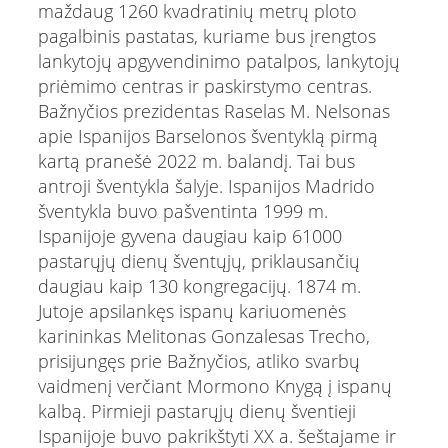
maždaug 1260 kvadratinių metrų ploto
pagalbinis pastatas, kuriame bus įrengtos
lankytojų apgyvendinimo patalpos, lankytojų
priėmimo centras ir paskirstymo centras.
Bažnyčios prezidentas Raselas M. Nelsonas
apie Ispanijos Barselonos šventyklą pirmą
kartą pranešė 2022 m. balandį. Tai bus
antroji šventykla šalyje. Ispanijos Madrido
šventykla buvo pašventinta 1999 m.
Ispanijoje gyvena daugiau kaip 61000
pastarųjų dienų šventųjų, priklausančių
daugiau kaip 130 kongregacijų. 1874 m.
Jutoje apsilankęs ispanų kariuomenės
karininkas Melitonas Gonzalesas Trecho,
prisijungęs prie Bažnyčios, atliko svarbų
vaidmenį verčiant Mormono Knygą į ispanų
kalbą. Pirmieji pastarųjų dienų šventieji
Ispanijoje buvo pakrikštyti XX a. šeštajame ir