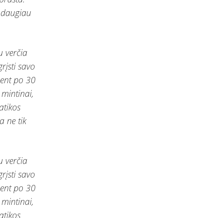
a daugiau
u verčia
grįsti savo
bent po 30
mintinai,
atikos
a ne tik
u verčia
grįsti savo
bent po 30
mintinai,
atikos