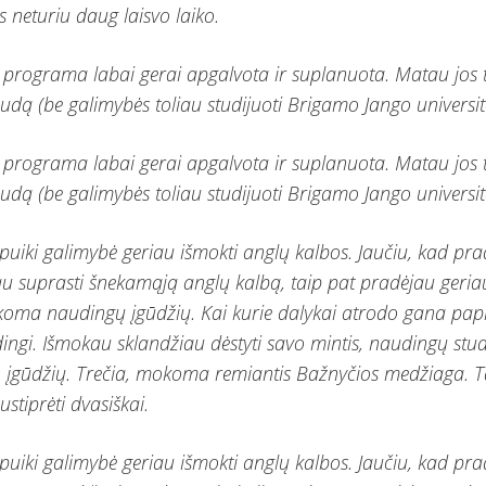
s neturiu daug laisvo laiko.
programa labai gerai apgalvota ir suplanuota. Matau jos 
udą (be galimybės toliau studijuoti Brigamo Jango universite
programa labai gerai apgalvota ir suplanuota. Matau jos 
udą (be galimybės toliau studijuoti Brigamo Jango universite
 puiki galimybė geriau išmokti anglų kalbos. Jaučiu, kad pr
u suprasti šnekamąją anglų kalbą, taip pat pradėjau geriau
oma naudingų įgūdžių. Kai kurie dalykai atrodo gana papr
ingi. Išmokau sklandžiau dėstyti savo mintis, naudingų stud
įgūdžių. Trečia, mokoma remiantis Bažnyčios medžiaga. Ta
stiprėti dvasiškai.
 puiki galimybė geriau išmokti anglų kalbos. Jaučiu, kad pr