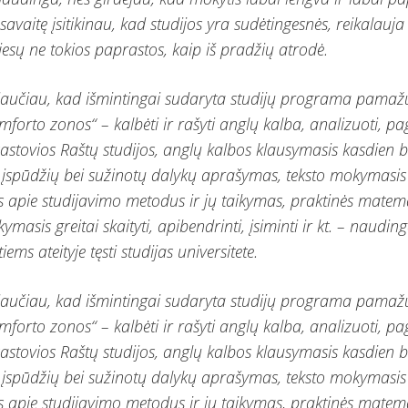
savaitę įsitikinau, kad studijos yra sudėtingesnės, reikalauj
 tiesų ne tokios paprastos, kaip iš pradžių atrodė.
 jaučiau, kad išmintingai sudaryta studijų programa pamaž
komforto zonos“ – kalbėti ir rašyti anglų kalba, analizuoti, pa
 Pastovios Raštų studijos, anglų kalbos klausymasis kasdien 
 įspūdžių bei sužinotų dalykų aprašymas, teksto mokymasis 
apie studijavimo metodus ir jų taikymas, praktinės matem
ymasis greitai skaityti, apibendrinti, įsiminti ir kt. – nauding
ems ateityje tęsti studijas universitete.
 jaučiau, kad išmintingai sudaryta studijų programa pamaž
komforto zonos“ – kalbėti ir rašyti anglų kalba, analizuoti, pa
 Pastovios Raštų studijos, anglų kalbos klausymasis kasdien 
 įspūdžių bei sužinotų dalykų aprašymas, teksto mokymasis 
apie studijavimo metodus ir jų taikymas, praktinės matem