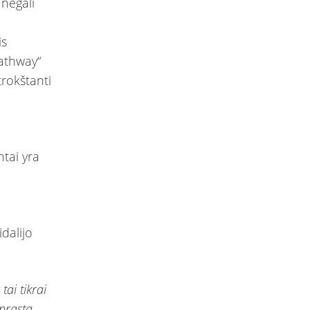
 negali
is
Pathway“
trokštanti
tai yra
idalijo
tai tikrai
prasta.