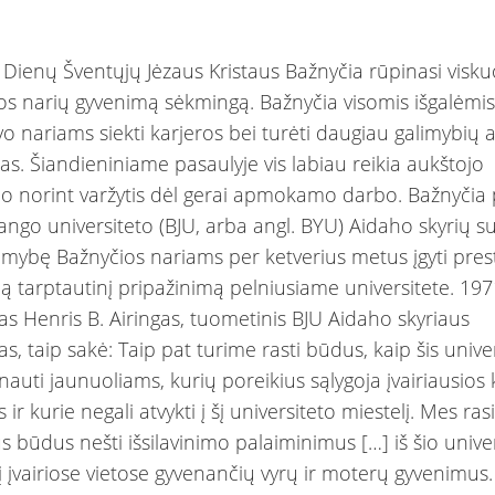
 Dienų Šventųjų Jėzaus Kristaus Bažnyčia rūpinasi viskuo
jos narių gyvenimą sėkmingą. Bažnyčia visomis išgalėmis
vo nariams siekti karjeros bei turėti daugiau galimybių 
as. Šiandieniniame pasaulyje vis labiau reikia aukštojo
imo norint varžytis dėl gerai apmokamo darbo. Bažnyčia
ango universiteto (BJU, arba angl. BYU) Aidaho skyrių s
limybę Bažnyčios nariams per ketverius metus įgyti prest
imą tarptautinį pripažinimą pelniusiame universitete. 19
as Henris B. Airingas, tuometinis BJU Aidaho skyriaus
s, taip sakė: Taip pat turime rasti būdus, kaip šis unive
nauti jaunuoliams, kurių poreikius sąlygoja įvairiausios 
 ir kurie negali atvykti į šį universiteto miestelį. Mes ra
us būdus nešti išsilavinimo palaiminimus […] iš šio unive
į įvairiose vietose gyvenančių vyrų ir moterų gyvenimus.