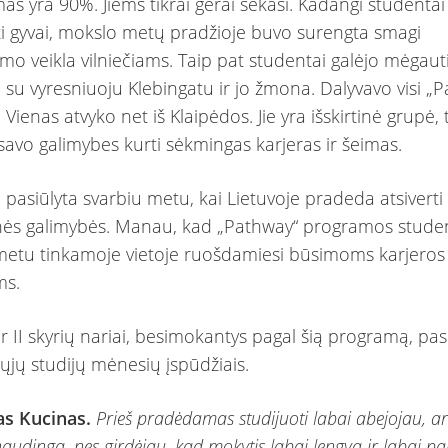
s yra 90%. Jiems tikrai gerai sekasi. Kadangi studentai
ėti gyvai, mokslo metų pradžioje buvo surengta smagi
imo veikla vilniečiams. Taip pat studentai galėjo mėgaut
u su vyresniuoju Klebingatu ir jo žmona. Dalyvavo visi „
 Vienas atvyko net iš Klaipėdos. Jie yra išskirtinė grupė, 
 savo galimybes kurti sėkmingas karjeras ir šeimas.
pasiūlyta svarbiu metu, kai Lietuvoje pradeda atsiverti
ės galimybės. Manau, kad „Pathway“ programos studen
etu tinkamoje vietoje ruošdamiesi būsimoms karjeros
ms.
 ir II skyrių nariai, besimokantys pagal šią programą, pas
ųjų studijų mėnesių įspūdžiais.
s Kucinas.
Prieš pradėdamas studijuoti labai abejojau, ar 
udinga, nes girdėjau, kad mokytis labai lengva ir labai pa