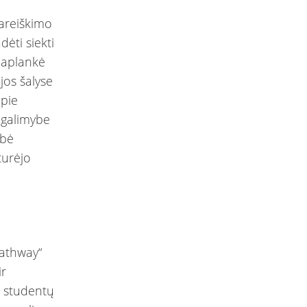
pareiškimo
ėti siekti
i aplankė
jos šalyse
apie
i galimybe
ybė
turėjo
“
Pathway“
ir
s studentų