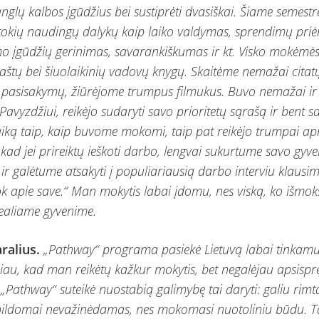
anglų kalbos įgūdžius bei sustiprėti dvasiškai. Šiame semestr
okių naudingų dalykų kaip laiko valdymas, sprendimų pri
 įgūdžių gerinimas, savarankiškumas ir kt. Visko mokėmės
aštų bei šiuolaikinių vadovų knygų. Skaitėme nemažai citat
pasisakymų, žiūrėjome trumpus filmukus. Buvo nemažai ir 
Pavyzdžiui, reikėjo sudaryti savo prioritetų sąrašą ir bent s
aiką taip, kaip buvome mokomi, taip pat reikėjo trumpai ap
kad jei prireiktų ieškoti darbo, lengvai sukurtume savo gyv
r galėtume atsakyti į populiariausią darbo interviu klausim
 apie save.“ Man mokytis labai įdomu, nes viską, ko išmoks
 realiame gyvenime.
ralius.
„Pathway“ programa pasiekė Lietuvą labai tinkamu 
čiau, kad man reikėtų kažkur mokytis, bet negalėjau apsispręs
„Pathway“ suteikė nuostabią galimybę tai daryti: galiu rimt
pildomai nevažinėdamas, nes mokomasi nuotoliniu būdu. Ta