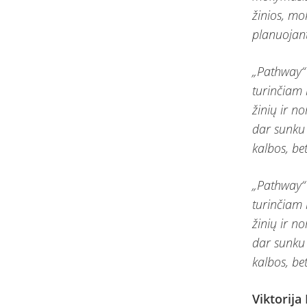
žinios, mok
planuojanti
„Pathway“
turinčiam 
žinių ir no
dar sunku 
kalbos, be
„Pathway“
turinčiam 
žinių ir no
dar sunku 
kalbos, be
Viktorija