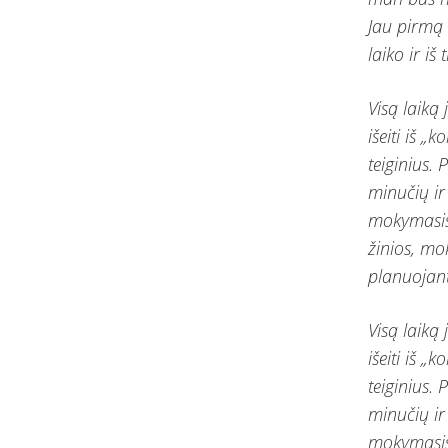
Jau pirmą 
laiko ir iš
Visą laiką
išeiti iš „
teiginius.
minučių ir
mokymasis 
žinios, mok
planuojanti
Visą laiką
išeiti iš „
teiginius.
minučių ir
mokymasis 