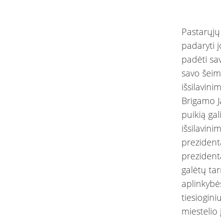
Pastarųjų
padaryti 
padėti sa
savo šeim
išsilavin
Brigamo J
puikią ga
išsilavin
prezident
prezidenta
galėtų tar
aplinkybės
tiesiogini
miestelio 