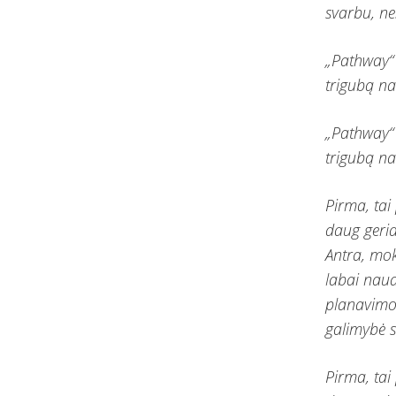
svarbu, ne
„Pathway“ 
trigubą na
„Pathway“ 
trigubą na
Pirma, tai
daug geria
Antra, mok
labai naud
planavimo 
galimybė su
Pirma, tai