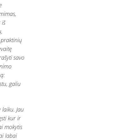
e
ėmimas,
 iš
ų,
praktinių
avaitę
rašyti savo
enimo
ą:
tu, galiu
laiku. Jau
ti kur ir
ai mokytis
i labai