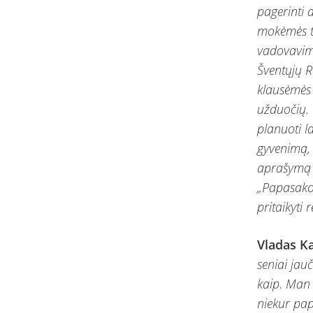
pagerinti 
mokėmės t
vadovavimo
Šventųjų R
klausėmės 
užduočių. 
planuoti l
gyvenimą, 
aprašymą i
„Papasakok
pritaikyti
Vladas Ka
seniai jau
kaip. Man 
niekur pa