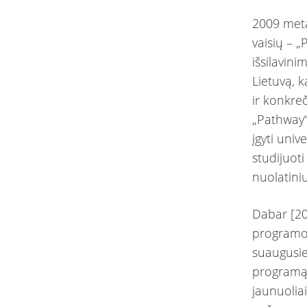
2009 meta
vaisių – 
išsilavin
Lietuvą, k
ir konkre
„Pathway“
įgyti univ
studijuot
nuolatini
Dabar [20
programo
suaugusie
programą 
jaunuolia