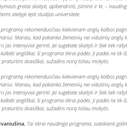
ymasis greitai skaityti, apibendrinti, įsiminti ir kt. – nauding
ems ateityje tęsti studijas universitete.
 programą rekomenduočiau kiekvienam anglų kalbos pagr
nariui. Manau, kad pakanka žemesnių nei vidutinių anglų 
ro jas intensyviai gerinti. Jei sugebate skaityti ir šiek tiek rašy
kalbėti angliškai, ši programa tikrai padės. Ji padės ne tik i
t praturtins dvasiškai, sužadins norą toliau mokytis.
 programą rekomenduočiau kiekvienam anglų kalbos pagr
nariui. Manau, kad pakanka žemesnių nei vidutinių anglų 
ro jas intensyviai gerinti. Jei sugebate skaityti ir šiek tiek rašy
kalbėti angliškai, ši programa tikrai padės. Ji padės ne tik i
t praturtins dvasiškai, sužadins norą toliau mokytis.
 Ivaniušina.
Tai tikrai naudinga programa, suteikianti gal