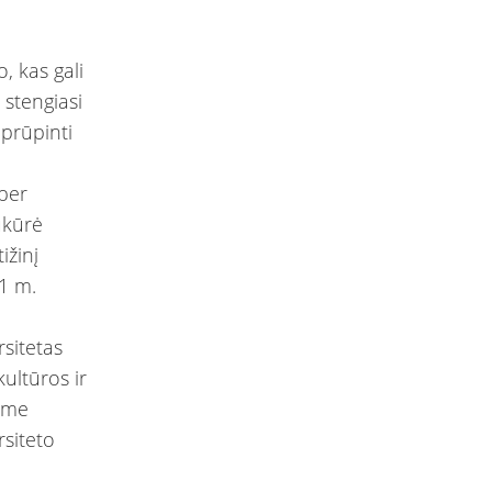
, kas gali
 stengiasi
aprūpinti
 per
ukūrė
ižinį
71 m.
rsitetas
kultūros ir
sime
rsiteto