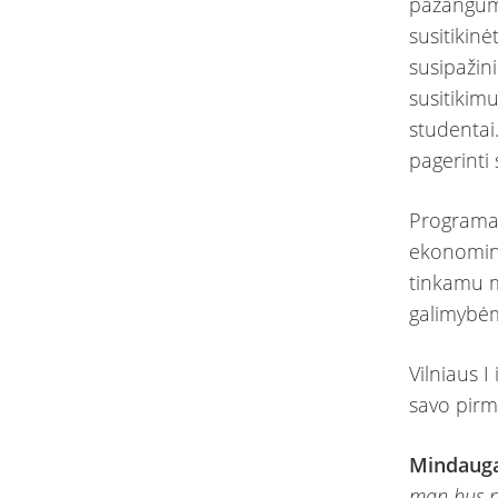
pažanguma
susitikin
susipažin
susitikim
studentai.
pagerinti
Programa 
ekonomin
tinkamu m
galimybė
Vilniaus I
savo pirm
Mindauga
man bus na