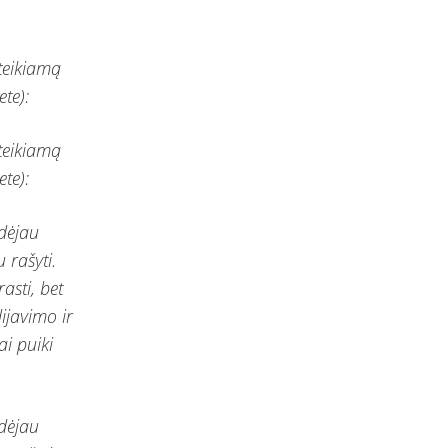
teikiamą
te):
teikiamą
te):
adėjau
 rašyti.
asti, bet
ijavimo ir
i puiki
adėjau