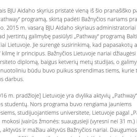
is BJU Aidaho skyrius pristatė vieną iš šio pranašiško 
„Pathway“ programą, skirtą padėti Bažnyčios nariams prad
imo. 2015 m. vasarą BJU Aidaho skyriaus administratoria
ad įvertintų galimybę pasiūlyti „Pathway“ programą Balti
čiai Lietuvoje. Jie surengė susirinkimą, kad papasakotų 
 kilmę ir principus. Bažnyčios Lietuvoje nariai džiaugės
ersiteto diplomą, baigus ketverių metų studijas, o galim
i nuotoliniu būdu buvo puikus sprendimas tiems, kurie 
us darbus.
16 m. pradžioje] Lietuvoje yra dvylika aktyvių „Pathway
s studentų. Nors programa buvo rengiama jauniems
siems, studijuojantiems universitete, Lietuvoje pagal „
mokosi įvairūs žmonės: suaugusieji (vyresni nei 31 m.) 
i, aktyvūs ir mažiau aktyvūs Bažnyčios nariai. Daugumo