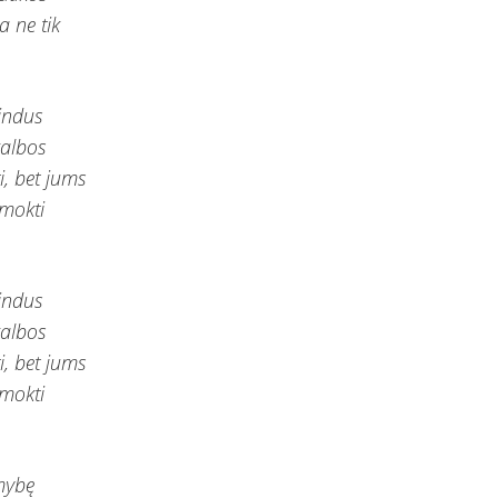
a ne tik
indus
kalbos
ti, bet jums
šmokti
indus
kalbos
ti, bet jums
šmokti
imybę