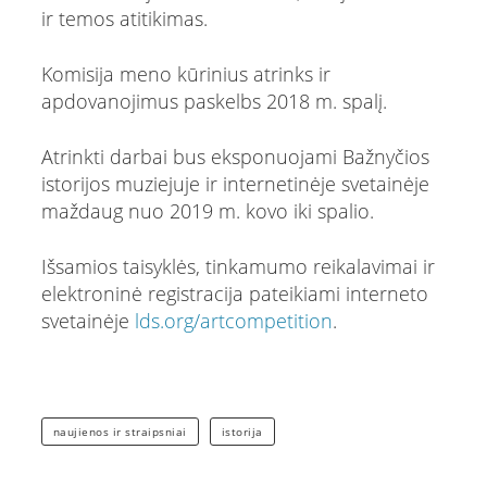
ir temos atitikimas.
Komisija meno kūrinius atrinks ir
apdovanojimus paskelbs 2018 m. spalį.
Atrinkti darbai bus eksponuojami Bažnyčios
istorijos muziejuje ir internetinėje svetainėje
maždaug nuo 2019 m. kovo iki spalio.
Išsamios taisyklės, tinkamumo reikalavimai ir
elektroninė registracija pateikiami interneto
svetainėje
lds.org/artcompetition
.
naujienos ir straipsniai
istorija