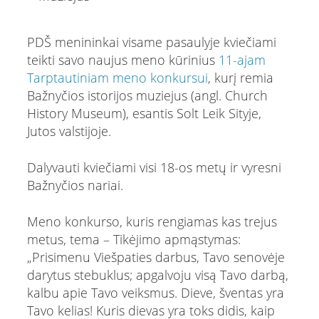
PDŠ menininkai visame pasaulyje kviečiami
teikti savo naujus meno kūrinius
11-ajam
Tarptautiniam meno konkursui
, kurį remia
Bažnyčios istorijos muziejus (angl. Church
History Museum), esantis Solt Leik Sityje,
Jutos valstijoje.
Dalyvauti kviečiami visi 18-os metų ir vyresni
Bažnyčios nariai.
Meno konkurso, kuris rengiamas kas trejus
metus, tema – Tikėjimo apmąstymas:
„Prisimenu Viešpaties darbus, Tavo senovėje
darytus stebuklus; apgalvoju visą Tavo darbą,
kalbu apie Tavo veiksmus. Dieve, šventas yra
Tavo kelias! Kuris dievas yra toks didis, kaip