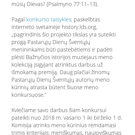
mūsų Dievas? (Psalmyno 77:11–13).
Pagal
konkurso taisykles,
paskelbtas
interneto svetainėje history.lds.org,
„pagrindinis šio projekto tikslas yra suteikti
progą Pastarųjų Dienų Šventųjų
menininkams būti pastebėtiems ir padėti
plėsti Bažnyčios istorijos muziejaus meno
kolekciją įsigyjant atrinktus darbus už
išmokamą premiją. Daug plačiai žinomų
Pastarųjų Dienų Šventųjų autorių meno
kūrinių atrasta būtent šiuose meno
konkursuose.“
Kviečiame savo darbus šiam konkursui
pateikti nuo 2018 m. vasario 1 iki birželio 1 d.
Komisija atrinks meno kūrinius remdamasi
trimis kriterijais: meniškumas, naujoviškumas