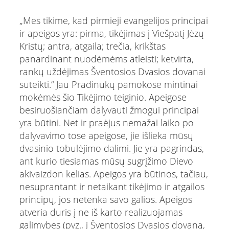
„Mes tikime, kad pirmieji evangelijos principai
ir apeigos yra: pirma, tikėjimas į Viešpatį Jėzų
Kristų; antra, atgaila; trečia, krikštas
panardinant nuodėmėms atleisti; ketvirta,
rankų uždėjimas Šventosios Dvasios dovanai
suteikti.“ Jau Pradinukų pamokose mintinai
mokėmės šio Tikėjimo teiginio. Apeigose
besiruošiančiam dalyvauti žmogui principai
yra būtini. Net ir praėjus nemažai laiko po
dalyvavimo tose apeigose, jie išlieka mūsų
dvasinio tobulėjimo dalimi. Jie yra pagrindas,
ant kurio tiesiamas mūsų sugrįžimo Dievo
akivaizdon kelias. Apeigos yra būtinos, tačiau,
nesuprantant ir netaikant tikėjimo ir atgailos
principų, jos netenka savo galios. Apeigos
atveria duris į ne iš karto realizuojamas
galimybes (pvz., į Šventosios Dvasios dovaną,