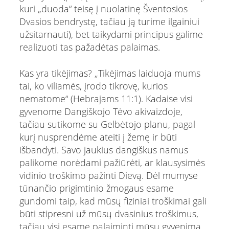
kuri „duoda“ teisę į nuolatinę Šventosios
Dvasios bendrystę, tačiau ją turime ilgainiui
užsitarnauti), bet taikydami principus galime
realizuoti tas pažadėtas palaimas.
Kas yra tikėjimas? „Tikėjimas laiduoja mums
tai, ko viliamės, įrodo tikrovę, kurios
nematome“ (Hebrajams 11:1). Kadaise visi
gyvenome Dangiškojo Tėvo akivaizdoje,
tačiau sutikome su Gelbėtojo planu, pagal
kurį nusprendėme ateiti į žemę ir būti
išbandyti. Savo jaukius dangiškus namus
palikome norėdami pažiūrėti, ar klausysimės
vidinio troškimo pažinti Dievą. Dėl mumyse
tūnančio prigimtinio žmogaus esame
gundomi taip, kad mūsų fiziniai troškimai gali
būti stipresni už mūsų dvasinius troškimus,
tačiau visi esame palaiminti mūsų gyvenimą