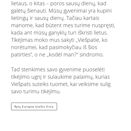
lietaus, o kitas – poros sausų dienų, kad
galėtų šienauti. Mūsų gyvenimai yra kupini
lietingų ir sausų dienų. Tačiau kartais
manome, kad būtent mes turime nuspręsti,
kada ant mūsų ganyklų turi iškristi lietus.
Tikėjimas moko mus sakyti „Viešpatie, ko
norėtumei, kad pasimokyčiau iš šios
patirties“, o ne „kodėl man?“ sindromo.
Tad stenkimės savo gyvenime puoselėti
tikėjimo ugnį ir sulaukime palaimų, kurias
Viešpats suteiks tuomet, kai veiksime sulig
savo turimu tikėjimu.
Rytų Europos krašto žinia