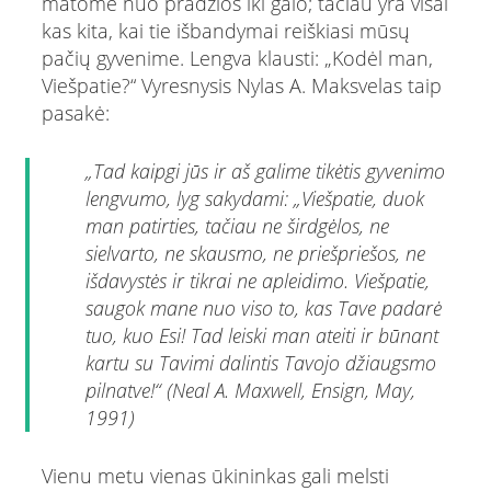
matome nuo pradžios iki galo; tačiau yra visai
kas kita, kai tie išbandymai reiškiasi mūsų
pačių gyvenime. Lengva klausti: „Kodėl man,
Viešpatie?“ Vyresnysis Nylas A. Maksvelas taip
pasakė:
„Tad kaipgi jūs ir aš galime tikėtis gyvenimo
lengvumo, lyg sakydami: „Viešpatie, duok
man patirties, tačiau ne širdgėlos, ne
sielvarto, ne skausmo, ne priešpriešos, ne
išdavystės ir tikrai ne apleidimo. Viešpatie,
saugok mane nuo viso to, kas Tave padarė
tuo, kuo Esi! Tad leiski man ateiti ir būnant
kartu su Tavimi dalintis Tavojo džiaugsmo
pilnatve!“ (Neal A. Maxwell, Ensign, May,
1991)
Vienu metu vienas ūkininkas gali melsti