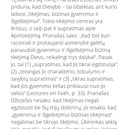
priduria, kad Dievybė – tai objektas, ant kurio
laikosi „tikėjimas, būtinas gyvenimui ir
išgelbėjimui“. Tokio tikėjimo centras yra
Kristus, o taip pat ir supratimas apie
Apmokėjimą. Pranašas sako: „Kad bet kuri
racionali ir protaujanti asmenybė galėtų
panaudoti gyvenimui ir išgelbėjimui būtiną
tikėjimą Dievu, reikalingi trys dalykai“. Pasak
jo, tai (1) „supratimas, kad Jis tikrai egzistuoja“;
(2) „teisingas Jo charakterio, tobulumo ir
savybių supratimas“ ir (3) „tikras supratimas,
kad jos gyvenimo kelias priklauso nuo Jo
valios“ (Lectures on Faith, p. 33). Pranašas
Džozefas nesako, kad tikėjimas negali
egzistuoti be šių trijų doktrinų; jis tesako, kad
„gyvenimui ir išgelbėjimui būtinas tikėjimas“
negalimas be tikrojo tikėjimo. Ūkininkas sėklą
sėja, nes tiki, kad iš jos išaugs augalas. Vakare