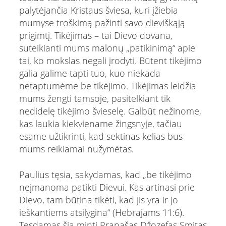
palytėjančia Kristaus šviesa, kuri įžiebia
mumyse troškimą pažinti savo dieviškąją
prigimtį. Tikėjimas – tai Dievo dovana,
suteikianti mums malonų „patikinimą“ apie
tai, ko mokslas negali įrodyti. Būtent tikėjimo
galia galime tapti tuo, kuo niekada
netaptumėme be tikėjimo. Tikėjimas leidžia
mums žengti tamsoje, pasitelkiant tik
nedidelę tikėjimo švieselę. Galbūt nežinome,
kas laukia kiekviename žingsnyje, tačiau
esame užtikrinti, kad sektinas kelias bus
mums reikiamai nužymėtas.
Paulius tęsia, sakydamas, kad „be tikėjimo
neįmanoma patikti Dievui. Kas artinasi prie
Dievo, tam būtina tikėti, kad jis yra ir jo
ieškantiems atsilygina“ (Hebrajams 11:6).
Tęsdamas šią mintį Pranašas Džozefas Smitas