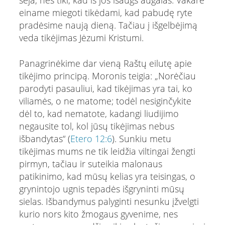
einame miegoti tikėdami, kad pabudę ryte
pradėsime naują dieną. Tačiau į išgelbėjimą
veda tikėjimas Jėzumi Kristumi.
Panagrinėkime dar vieną Raštų eilutę apie
tikėjimo principą. Moronis teigia: „Norėčiau
parodyti pasauliui, kad tikėjimas yra tai, ko
viliamės, o ne matome; todėl nesiginčykite
dėl to, kad nematote, kadangi liudijimo
negausite tol, kol jūsų tikėjimas nebus
išbandytas“ (
Etero 12:6
). Sunkiu metu
tikėjimas mums ne tik leidžia viltingai žengti
pirmyn, tačiau ir suteikia malonaus
patikinimo, kad mūsų kelias yra teisingas, o
grynintojo ugnis tepadės išgryninti mūsų
sielas. Išbandymus palyginti nesunku įžvelgti
kurio nors kito žmogaus gyvenime, nes