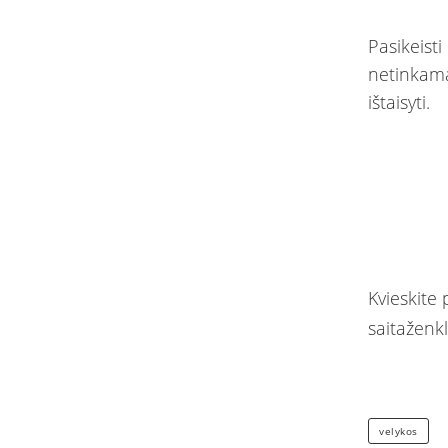
Pasikeisti
netinkamai
ištaisyti.
Kvieskite 
saitaženk
velykos