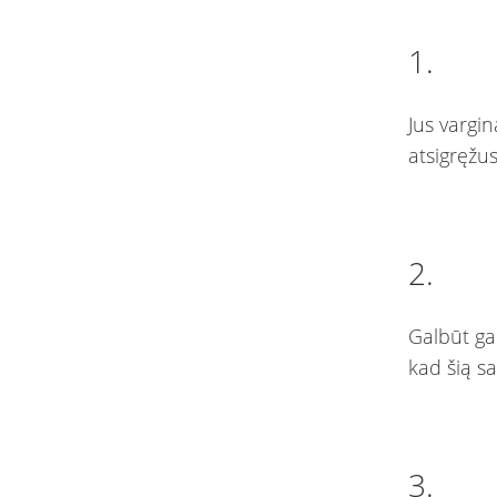
1.
Jus vargin
atsigręžus
2.
Galbūt gal
kad šią s
3.