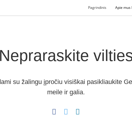
Pagrindinis
Apie mus
Nepraraskite viltie
mi su žalingu įpročiu visiškai pasikliaukite Ge
meile ir galia.