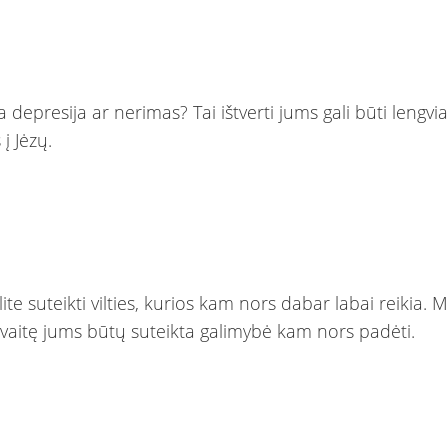
a depresija ar nerimas? Tai ištverti jums gali būti lengvi
 į Jėzų.
ite suteikti vilties, kurios kam nors dabar labai reikia. M
avaitę jums būtų suteikta galimybė kam nors padėti.