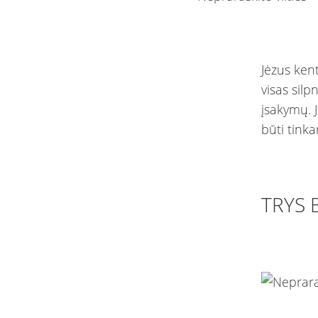
Jėzus ken
visas silpn
įsakymų. J
būti tinka
TRYS 