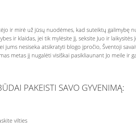
tėjo ir mirė už jūsų nuodėmes, kad suteiktų galimybę nu
ybes ir klaidas, jei tik mylėsite Jį, seksite Juo ir laikysitės 
ei jums nesiseka atsikratyti blogo įpročio, Šventoji savai
mas metas jį nugalėti visiškai pasikliaunant Jo meile ir ga
BŪDAI PAKEISTI SAVO GYVENIMĄ: