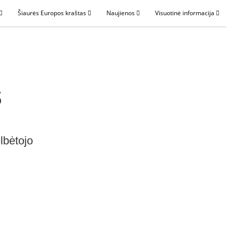
Šiaurės Europos kraštas
Naujienos
Visuotinė informacija
s
lbėtojo