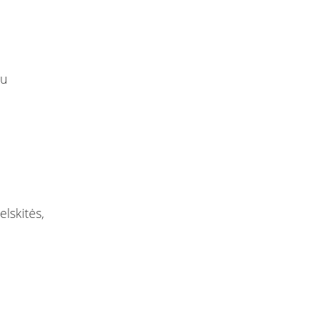
au
elskitės,