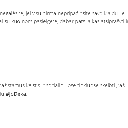
 negalėsite, jei visų pirma nepripažinsite savo klaidų. Jei
 su kuo nors pasielgėte, dabar pats laikas atsiprašyti ir
pažįstamus keistis ir socialiniuose tinkluose skelbti įraš
liu
#JoDėka
.