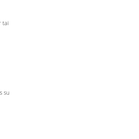
 tai
us su