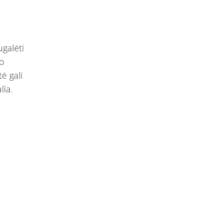
galėti
Jo
tė gali
lia.