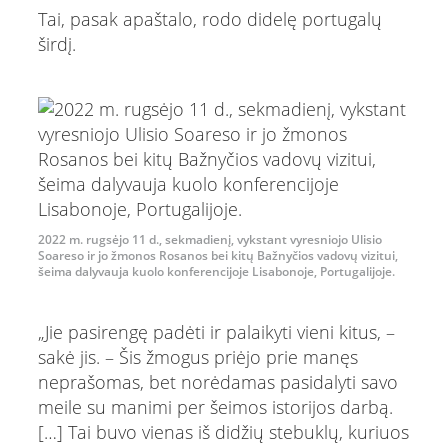
Tai, pasak apaštalo, rodo didelę portugalų
širdį.
2022 m. rugsėjo 11 d., sekmadienį, vykstant vyresniojo Ulisio
Soareso ir jo žmonos Rosanos bei kitų Bažnyčios vadovų vizitui,
šeima dalyvauja kuolo konferencijoje Lisabonoje, Portugalijoje.
„Jie pasirengę padėti ir palaikyti vieni kitus, –
sakė jis. – Šis žmogus priėjo prie manęs
neprašomas, bet norėdamas pasidalyti savo
meile su manimi per šeimos istorijos darbą.
[…] Tai buvo vienas iš didžių stebuklų, kuriuos