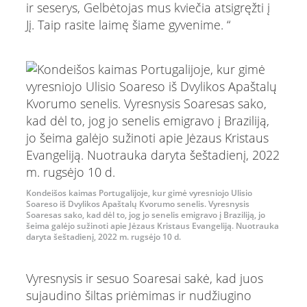
ir seserys, Gelbėtojas mus kviečia atsigręžti į
Jį. Taip rasite laimę šiame gyvenime. “
Kondeišos kaimas Portugalijoje, kur gimė vyresniojo Ulisio
Soareso iš Dvylikos Apaštalų Kvorumo senelis. Vyresnysis
Soaresas sako, kad dėl to, jog jo senelis emigravo į Braziliją, jo
šeima galėjo sužinoti apie Jėzaus Kristaus Evangeliją. Nuotrauka
daryta šeštadienį, 2022 m. rugsėjo 10 d.
Vyresnysis ir sesuo Soaresai sakė, kad juos
sujaudino šiltas priėmimas ir nudžiugino