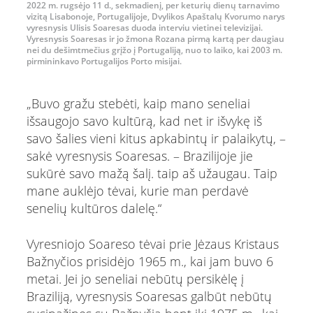
2022 m. rugsėjo 11 d., sekmadienį, per keturių dienų tarnavimo
vizitą Lisabonoje, Portugalijoje, Dvylikos Apaštalų Kvorumo narys
vyresnysis Ulisis Soaresas duoda interviu vietinei televizijai.
Vyresnysis Soaresas ir jo žmona Rozana pirmą kartą per daugiau
nei du dešimtmečius grįžo į Portugaliją, nuo to laiko, kai 2003 m.
pirmininkavo Portugalijos Porto misijai.
„Buvo gražu stebėti, kaip mano seneliai
išsaugojo savo kultūrą, kad net ir išvykę iš
savo šalies vieni kitus apkabintų ir palaikytų, –
sakė vyresnysis Soaresas. – Brazilijoje jie
sukūrė savo mažą šalį. taip aš užaugau. Taip
mane auklėjo tėvai, kurie man perdavė
senelių kultūros dalelę.“
Vyresniojo Soareso tėvai prie Jėzaus Kristaus
Bažnyčios prisidėjo 1965 m., kai jam buvo 6
metai. Jei jo seneliai nebūtų persikėlę į
Braziliją, vyresnysis Soaresas galbūt nebūtų