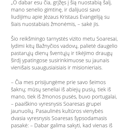
„O dabar esu čia, grįžęs į šią nuostabią šalį,
mano senelio gimtinę, ir dalijuosi savo
liudijimu apie Jėzaus Kristaus Evangeliją su
šiais nuostabiais žmonėmis, – sakė jis.
Šio reikšmingo tarnystės vizito metu Soaresai,
lydimi kitų Bažnyčios vadovų, palietė daugelio
pastarųjų dienų šventųjų ir tikėjimo draugų
širdį ypatingose susirinkimuose su jaunais
vienišais suaugusiaisiais ir misionieriais.
– Čia mes prisijungėme prie savo šeimos
šaknų; mūsų seneliai iš abiejų pusių, tiek iš
mano, tiek iš žmonos pusės, buvo portugalai,
– paaiškino vyresnysis Soaresas grupei
jaunuolių. Pasaulinės kultūros vienybės
dvasia vyresnysis Soaresas šypsodamasis
pasakė: – Dabar galima sakyti, kad vienas iš