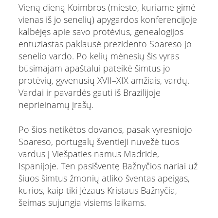
Vieną dieną Koimbros (miesto, kuriame gimė
vienas iš jo senelių) apygardos konferencijoje
kalbėjęs apie savo protėvius, genealogijos
entuziastas paklausė prezidento Soareso jo
senelio vardo. Po kelių mėnesių šis vyras
būsimajam apaštalui pateikė šimtus jo
protėvių, gyvenusių XVII–XIX amžiais, vardų.
Vardai ir pavardės gauti iš Brazilijoje
neprieinamų įrašų.
Po šios netikėtos dovanos, pasak vyresniojo
Soareso, portugalų šventieji nuvežė tuos
vardus į Viešpaties namus Madride,
Ispanijoje. Ten pasišventę Bažnyčios nariai už
šiuos šimtus žmonių atliko šventas apeigas,
kurios, kaip tiki Jėzaus Kristaus Bažnyčia,
šeimas sujungia visiems laikams.