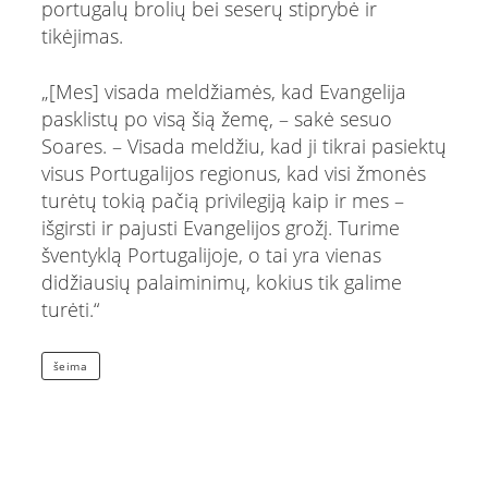
portugalų brolių bei seserų stiprybė ir
tikėjimas.
„[Mes] visada meldžiamės, kad Evangelija
pasklistų po visą šią žemę, – sakė sesuo
Soares. – Visada meldžiu, kad ji tikrai pasiektų
visus Portugalijos regionus, kad visi žmonės
turėtų tokią pačią privilegiją kaip ir mes –
išgirsti ir pajusti Evangelijos grožį. Turime
šventyklą Portugalijoje, o tai yra vienas
didžiausių palaiminimų, kokius tik galime
turėti.“
šeima