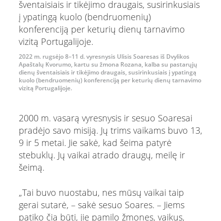
2022 m. rugsėjo 8–11 d. vyresnysis Ulisis Soaresas iš Dvylikos
Apaštalų Kvorumo, kartu su žmona Rozana, kalba su pastarųjų
dienų šventaisiais ir tikėjimo draugais, susirinkusiais į ypatingą
kuolo (bendruomenių) konferenciją per keturių dienų tarnavimo
vizitą Portugalijoje.
2000 m. vasarą vyresnysis ir sesuo Soaresai
pradėjo savo misiją. Jų trims vaikams buvo 13,
9 ir 5 metai. Jie sakė, kad šeima patyrė
stebuklų. Jų vaikai atrado draugų, meilę ir
šeimą.
„Tai buvo nuostabu, nes mūsų vaikai taip
gerai sutarė, – sakė sesuo Soares. – Jiems
patiko čia būti, jie pamilo žmones, vaikus,