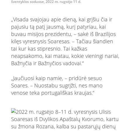
šventyklos soduose, 2022 m. rugsėjo 11 d.
„Visada svajojau apie dieną, kai grįšiu čia ir
pajusiu tą patį jausmą, kurį patyriau, kai
buvau misijos prezidentu, – sakė iš Brazilijos
kilęs vyresnysis Soaresas. – Tačiau šiandien
tai kur kas stipresnio. Tai kažkas
neapsakomo, kai matau, kokie vieningi nariai,
Bažnyčia ir Bažnyčios vadovai.“
„Jaučiuosi kaip namie, – pridūrė sesuo
Soares. – Nuostabu sugrįžti, nes mano
venose teka portugališkas kraujas.“