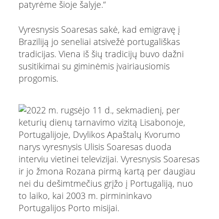
patyrėme šioje šalyje.“
Vyresnysis Soaresas sakė, kad emigravę į
Braziliją jo seneliai atsivežė portugališkas
tradicijas. Viena iš šių tradicijų buvo dažni
susitikimai su giminėmis įvairiausiomis
progomis.